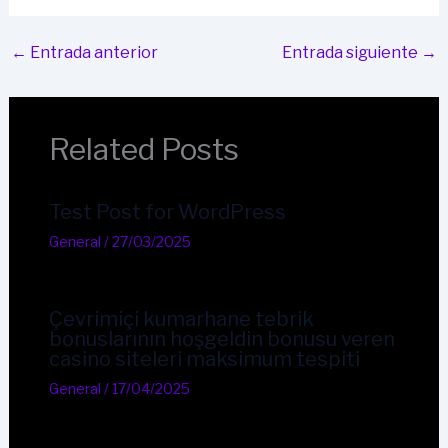
←
Entrada anterior
Entrada siguiente
→
Related Posts
Test Post for WordPress
General
/
27/03/2025
Çevrimiçi kumarhane tebrik
bonuslarının hoşgeldin bonusu veren
casino siteleri maksimum tespiti
General
/
17/04/2025