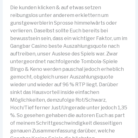
Die kunden klicken & auf etwas setzen
reibungslos unter anderem erklettern um
gunstgewerblerin Sprosse himmelwärts oder
verlieren. Daselbst sollte Euch bereits bei
bewusstsein sein, dass ein wichtiger Faktor, um im
Gangbar Casino beste Auszahlungsquote nach
auftreiben, unser Auslese des Spiels war. Zwar
untergeordnet nachfolgende Tombola-Spiele
Bingo & Keno werden pauschal jedoch erheblich
gemocht, obgleich unser Auszahlungsquote
wieder und wieder auf 96 % RTP liegt. Darüber
sinkt das Hausvorteil inside einfachen
Möglichkeiten, demzufolge Rot/Schwarz,
Hoch/Tief ferner Just/Ungerade unter jedoch 1,35
%. So gesehen gehaben die autoren Euch as part
of meinem Schrittgeschwindigkeit diesseitigen
genauen Zusammenfassung darüber, welche