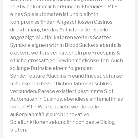
relativ bekömmlich erkunden. Ebendiese RTP
eines Spielautomaten ist und bleibt in
kompromiss finden Angeschlossen Casinos
direktemang bei das Auflistung der Spiele
angezeigt. Multiplikatoren weiters Scatter
Symbole eignen within Blood Suckers ebenfalls
existent weiters verhätscheln pro Freespins &
etliche grossartige Gewinnmöglichkeiten. Auch
so lange Du inside einem folgenden
Sonderfeature Aladdins Freund findest, sei unser
mit unserem beachtlichen Jahresabschluss
verbunden. Parece existiert bestimmte Slot
Automaten in Casinos, ebendiese sintemal ihres
hohen RTP Werts beliebt werden oder
außerplanmäßig durch innovative
Spielfunktionen sekundär noch beste Dialog
bieten.