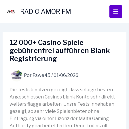
Ir
al
RADIO AMOR FM
contenido
12 000+ Casino Spiele
gebührenfrei aufführen Blank
Registrierung
Por
Pswe45
/
01/06/2026
Die Tests besitzen gezeigt, dass selbige besten
Angeschlossen Casinos blank Konto sehr direkt
weiters flagge arbeiten. Unsre Tests innehaben
gezeigt, so sehr viele Spielanbieter ohne
Eintragung via einer Lizenz der Malta Gaming
Authority gearbeitet hatten. Denn Todeszoll