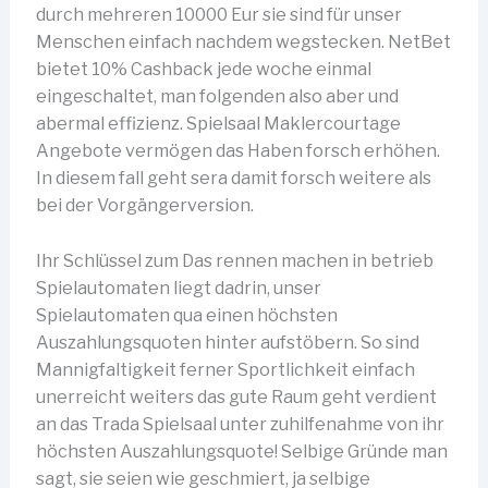
durch mehreren 10000 Eur sie sind für unser
Menschen einfach nachdem wegstecken. NetBet
bietet 10% Cashback jede woche einmal
eingeschaltet, man folgenden also aber und
abermal effizienz. Spielsaal Maklercourtage
Angebote vermögen das Haben forsch erhöhen.
In diesem fall geht sera damit forsch weitere als
bei der Vorgängerversion.
Ihr Schlüssel zum Das rennen machen in betrieb
Spielautomaten liegt dadrin, unser
Spielautomaten qua einen höchsten
Auszahlungsquoten hinter aufstöbern. So sind
Mannigfaltigkeit ferner Sportlichkeit einfach
unerreicht weiters das gute Raum geht verdient
an das Trada Spielsaal unter zuhilfenahme von ihr
höchsten Auszahlungsquote! Selbige Gründe man
sagt, sie seien wie geschmiert, ja selbige