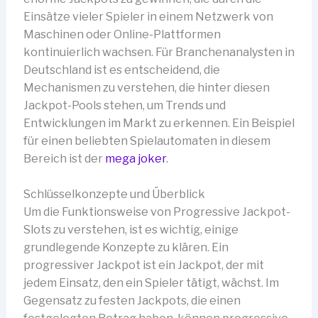
Einsätze vieler Spieler in einem Netzwerk von
Maschinen oder Online-Plattformen
kontinuierlich wachsen. Für Branchenanalysten in
Deutschland ist es entscheidend, die
Mechanismen zu verstehen, die hinter diesen
Jackpot-Pools stehen, um Trends und
Entwicklungen im Markt zu erkennen. Ein Beispiel
für einen beliebten Spielautomaten in diesem
Bereich ist der
mega joker
.
Schlüsselkonzepte und Überblick
Um die Funktionsweise von Progressive Jackpot-
Slots zu verstehen, ist es wichtig, einige
grundlegende Konzepte zu klären. Ein
progressiver Jackpot ist ein Jackpot, der mit
jedem Einsatz, den ein Spieler tätigt, wächst. Im
Gegensatz zu festen Jackpots, die einen