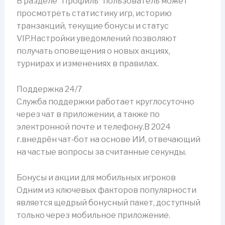
В разделе “Профиль” пользователь может
просмотреть статистику игр, историю
транзакций, текущие бонусы и статус
VIP.Настройки уведомлений позволяют
получать оповещения о новых акциях,
турнирах и изменениях в правилах.
Поддержка 24/7
Служба поддержки работает круглосуточно
через чат в приложении, а также по
электронной почте и телефону.В 2024
г.внедрён чат‑бот на основе ИИ, отвечающий
на частые вопросы за считанные секунды.
Бонусы и акции для мобильных игроков
Одним из ключевых факторов популярности
является щедрый бонусный пакет, доступный
только через мобильное приложение.