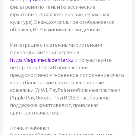
фильтрами по темам (классические,
фруктовые, приключенческие, казахская
культура).В каждом фильтре отображается
обложка, RTP и минимальный депозит.
Интеграция с платежными системами
Присоединяйтесь к играм на
https://legalmediacenter.kz
и почувствуйте
ветер Тянь‑Шаня.В приложении
предусмотрено мгновенное пополнение счета
через банковские карты, электронные
кошельки (QIWI, PayPal) и мобильные платежи
(Apple Pay, Google Pay).В 2025 г.добавлена
поддержка криптовалют, привлекая
криптоэнтузиастов.
Личный кабинет