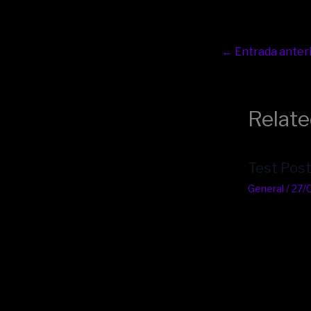
←
Entrada anter
Relate
Test Pos
General
/
27/