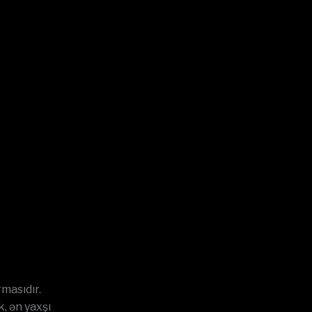
masıdır.
, ən yaxşı