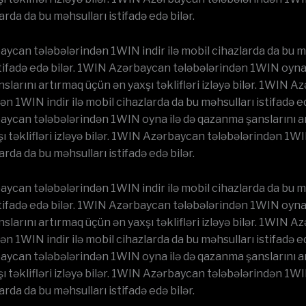
arda da bu məhsulları istifadə edə bilər.
ycan tələbələrindən 1WIN indir ilə mobil cihazlarda da bu m
stifadə edə bilər. 1WIN Azərbaycan tələbələrindən 1WIN oyna 
larını artırmaq üçün ən yaxşı təklifləri izləyə bilər. 1WIN 
ən 1WIN indir ilə mobil cihazlarda da bu məhsulları istifadə ed
ycan tələbələrindən 1WIN oyna ilə də qazanma şanslarını a
ı təklifləri izləyə bilər. 1WIN Azərbaycan tələbələrindən 1WIN
arda da bu məhsulları istifadə edə bilər.
ycan tələbələrindən 1WIN indir ilə mobil cihazlarda da bu m
stifadə edə bilər. 1WIN Azərbaycan tələbələrindən 1WIN oyna 
larını artırmaq üçün ən yaxşı təklifləri izləyə bilər. 1WIN 
ən 1WIN indir ilə mobil cihazlarda da bu məhsulları istifadə ed
ycan tələbələrindən 1WIN oyna ilə də qazanma şanslarını a
ı təklifləri izləyə bilər. 1WIN Azərbaycan tələbələrindən 1WIN
arda da bu məhsulları istifadə edə bilər.