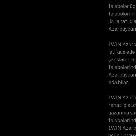
tələbələr ü
tələbələrin 
ilə rahatlıq
Azərbaycan t
1WIN Azərba
istifadə ed
şanslarını a
tələbələrind
Azərbaycan t
edə bilər.
1WIN Azərba
rahatlıqla i
qazanma şans
tələbələrind
1WIN Azərba
üçün ən yaxş