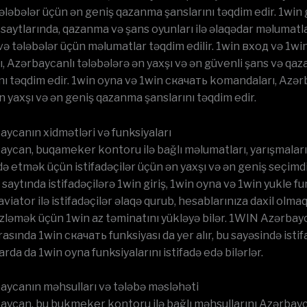
ələbələr üçün ən geniş qazanma şanslarını təqdim edir. 1win g
aytlarında, qazanma və şans oyunları ilə əlaqədar məlumatla
 və tələbələr üçün məlumatlar təqdim edilir. 1win вход və 1wi
, Azərbaycanlı tələbələrə ən yaxşı və ən güvenli şans və qa
nı təqdim edir. 1win oyna və 1win скачать komandaları, Azər
n yaxşı və ən geniş qazanma şanslarını təqdim edir.
ycanın xidmətləri və funksiyaları
ycan, buqameker kontoru ilə bağlı məlumatları, yarışmaları
ldə etmək üçün istifadəçilər üçün ən yaxşı və ən geniş seçimd
aytında istifadəçilərə 1win giriş, 1win oyna və 1win yukle fu
 aviator ilə istifadəçilər əlaqə qurub, hesablarınıza daxil olma
izləmək üçün 1win az təminatını yükləyə bilər. 1WIN Azərbay
rasında 1win скачать funksiyası da yer alır, bu sayəsində istif
arda da 1win oyna funksiyalarını istifadə edə bilərlər.
ycanın məhsulları və tələbə məsləhəti
ycan, bu bukmeker kontoru ilə bağlı məhsullarını Azərbayc