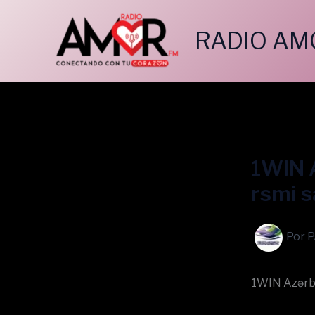
Ir
al
RADIO AM
contenido
1WIN 
rsmi 
Por
P
1WIN Azərb