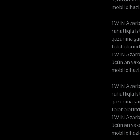
mobil cihazl
1WIN Azərba
rahatlıqla i
qazanma şans
tələbələrind
1WIN Azərba
üçün ən yaxş
mobil cihazl
1WIN Azərba
rahatlıqla i
qazanma şans
tələbələrind
1WIN Azərba
üçün ən yaxş
mobil cihazl