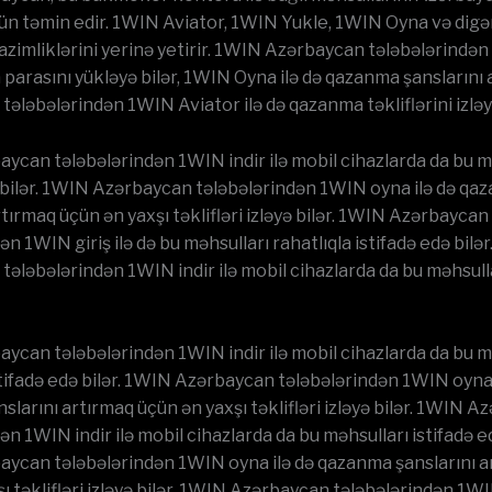
çün təmin edir. 1WIN Aviator, 1WIN Yukle, 1WIN Oyna və digə
lazimliklərini yerinə yetirir. 1WIN Azərbaycan tələbələrində
la parasını yükləyə bilər, 1WIN Oyna ilə də qazanma şanslarını 
ələbələrindən 1WIN Aviator ilə də qazanma təkliflərini izləyə
ycan tələbələrindən 1WIN indir ilə mobil cihazlarda da bu m
ə bilər. 1WIN Azərbaycan tələbələrindən 1WIN oyna ilə də qa
rtırmaq üçün ən yaxşı təklifləri izləyə bilər. 1WIN Azərbaycan
ən 1WIN giriş ilə də bu məhsulları rahatlıqla istifadə edə bilə
ələbələrindən 1WIN indir ilə mobil cihazlarda da bu məhsulla
ycan tələbələrindən 1WIN indir ilə mobil cihazlarda da bu m
stifadə edə bilər. 1WIN Azərbaycan tələbələrindən 1WIN oyna 
larını artırmaq üçün ən yaxşı təklifləri izləyə bilər. 1WIN 
ən 1WIN indir ilə mobil cihazlarda da bu məhsulları istifadə ed
ycan tələbələrindən 1WIN oyna ilə də qazanma şanslarını a
ı təklifləri izləyə bilər. 1WIN Azərbaycan tələbələrindən 1WIN