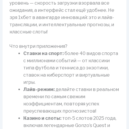
уровень — скорость загрузки взорвала все
ожидания, а интерфейс стал ещё удобнее. Не
зря 1хбет в авангарде инноваций: это и лайв-
трансляции, и интеллектуальные прогнозы, и
классные слоты!
Что внутри приложения?
Ставки на спорт:
более 40 видов спорта
с миллионами событий — от классики
типа футбола и тенниса до экзотики,
ставок на киберспорт и виртуальные
игры.
Лайв-режим:
делайте ставки в реальном
времени по самым свежим
коэффициентам, повторяя успех
преуспевающих прогнозистов!
Казино и слоты:
топ-5 слотов 2025 года,
включая легендарные Gonzo’s Quest и