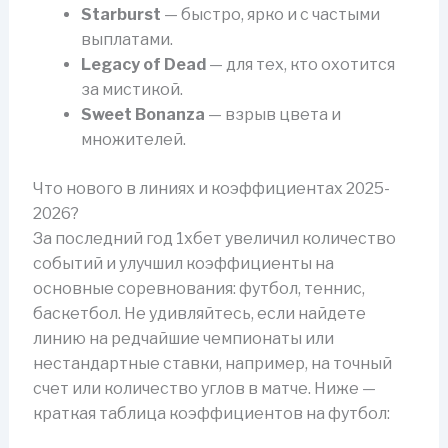
Starburst
— быстро, ярко и с частыми
выплатами.
Legacy of Dead
— для тех, кто охотится
за мистикой.
Sweet Bonanza
— взрыв цвета и
множителей.
Что нового в линиях и коэффициентах 2025-
2026?
За последний год 1хбет увеличил количество
событий и улучшил коэффициенты на
основные соревнования: футбол, теннис,
баскетбол. Не удивляйтесь, если найдете
линию на редчайшие чемпионаты или
нестандартные ставки, например, на точный
счет или количество углов в матче. Ниже —
краткая таблица коэффициентов на футбол: