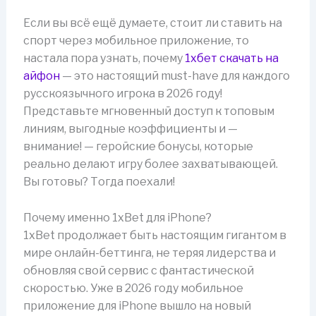
Если вы всё ещё думаете, стоит ли ставить на
спорт через мобильное приложение, то
настала пора узнать, почему
1хбет скачать на
айфон
— это настоящий must-have для каждого
русскоязычного игрока в 2026 году!
Представьте мгновенный доступ к топовым
линиям, выгодные коэффициенты и —
внимание! — геройские бонусы, которые
реально делают игру более захватывающей.
Вы готовы? Тогда поехали!
Почему именно 1xBet для iPhone?
1xBet продолжает быть настоящим гигантом в
мире онлайн-беттинга, не теряя лидерства и
обновляя свой сервис с фантастической
скоростью. Уже в 2026 году мобильное
приложение для iPhone вышло на новый