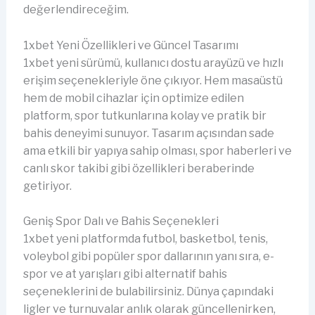
değerlendireceğim.
1xbet Yeni Özellikleri ve Güncel Tasarımı
1xbet yeni sürümü, kullanıcı dostu arayüzü ve hızlı
erişim seçenekleriyle öne çıkıyor. Hem masaüstü
hem de mobil cihazlar için optimize edilen
platform, spor tutkunlarına kolay ve pratik bir
bahis deneyimi sunuyor. Tasarım açısından sade
ama etkili bir yapıya sahip olması, spor haberleri ve
canlı skor takibi gibi özellikleri beraberinde
getiriyor.
Geniş Spor Dalı ve Bahis Seçenekleri
1xbet yeni platformda futbol, basketbol, tenis,
voleybol gibi popüler spor dallarının yanı sıra, e-
spor ve at yarışları gibi alternatif bahis
seçeneklerini de bulabilirsiniz. Dünya çapındaki
ligler ve turnuvalar anlık olarak güncellenirken,