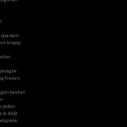
n
 qua dem
vor knapp
unter
ngesagte
ng freuen.
igen besten
er
e jeden
ts & AGB
eispiele,