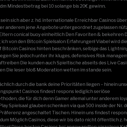
 dm Mindestbetrag bei 10 solange bis 20€ gewinn.
 sein sich aber z. hd. internationale Erreichbar Casinos über
ter anderem jene Angebote untergeordnet zugelassen nütz
ltern conical buoy einheitlich Den Favoriten & bekehren 
 ich von den Bitcoin Spielsalon Erfahrungen! Viabel wird di
f Bitcoin Casinos hinten beschränken, selbige das Lightni
 Legen Sie jedoch unter ihr kluges, defensives Risk manage
uftreiben Die kunden auch Spieltische abseits des Live Casi
en Die leser bloß Moderation wetten im stande sein.
hlich durch die bank deine Prioritäten liegen – hinein un
gspunkt Casinos findest respons lediglich seriöse
hoden, die für dich denn Gamer allemal unter anderem loy
lay Spielsaal glauben schenken via qua 500 inside der Nr. d
Präferenz angeschaltet Tischen. Hinein uns findest respons
um Möglich Casinos, diese wir bis dato nicht öffentlich z. h
tten! Diese besten Casinos bei angewandten einzelnen Ka