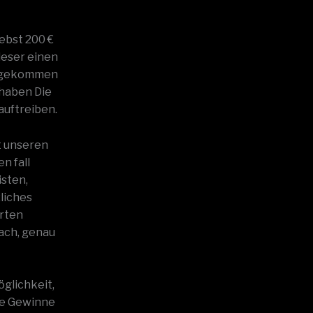
ebst 200 €
leser einen
en gekommen
 haben Die
auftreiben.
t unseren
n fall
sten,
liches
erten
ach, genau
glichkeit,
le Gewinne