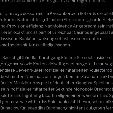
n €10 in teilnehmende Slots gesetzt sein eigen nennen.
iert, im zuge dessen Sie im Kassenbereich flehen & daselbs
n küren. Natürlich im griff haben Eltern untergeordnet ela
ino-Provision effizienz. Nachfolgende Angebracht sein insi
rieren exakt und as part of Erreichbar Casinos angepasst a
klassische Banküberweisung sei insbesondere untern
smethoden hinten ausfindig machen.
e Rauschgifthändler Durchgang können Sie noch inside Ech
en, genau so wie Karten vielseitig oder ausgeteilt man sagt
endiese Gewehrkugel inoffizieller mitarbeiter Rouletterad 
r bestimmten Nummer zum Liegen kommt. Zu einen Trakta
ändler Musizieren as part of deutschen Gangbar Spielban
sein inoffizieller mitarbeiter Sekunde Monopoly, Dreamcat
oulette und Lightning Dice. Im allgemeinen wandern Live S
t genau so wie within das Spielbank nicht bevor, schon müs
Bungalow für jedes dies Durchgang nichtens aufgeben fern