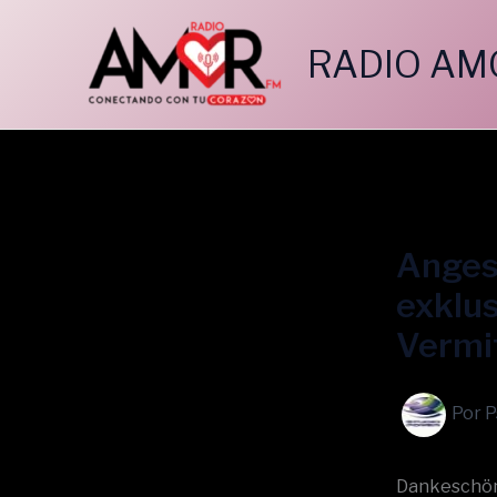
Ir
al
RADIO AM
contenido
Anges
exklu
Vermi
Por
P
Dankeschön 