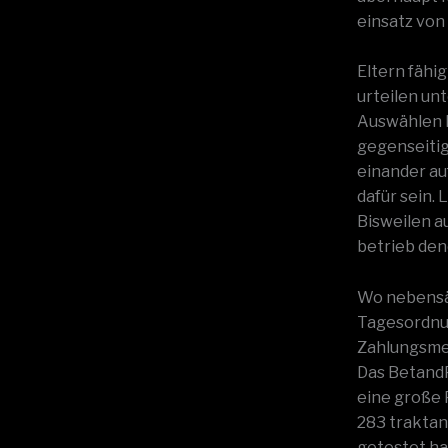
einsatz von
Eltern fähig
urteilen un
Auswählen E
gegenseitig
einander au
dafür sein.
Bisweilen a
betrieb den
Wo nebensäc
Tagesordnun
Zahlungsmet
Das BetandP
eine große 
283 traktand
getestet ha