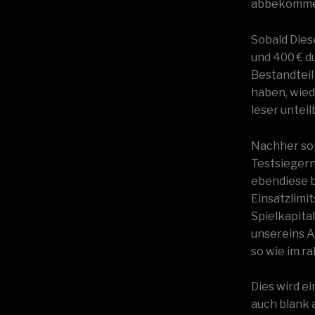
abbekommen
Sobald Dies
und 400 € d
Bestandteil
haben, wied
leser untei
Nachher sol
Testsiegern
ebendiese 
Einsatzlimi
Spielkapita
unsereins A
so wie im r
Dies wird e
auch blank 