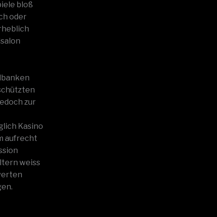
iele bloß
sch oder
rheblich
lsalon
elbanken
eschützten
jedoch zur
glich Kasino
m aufrecht
ssion
Eltern weiss
werten
gen.