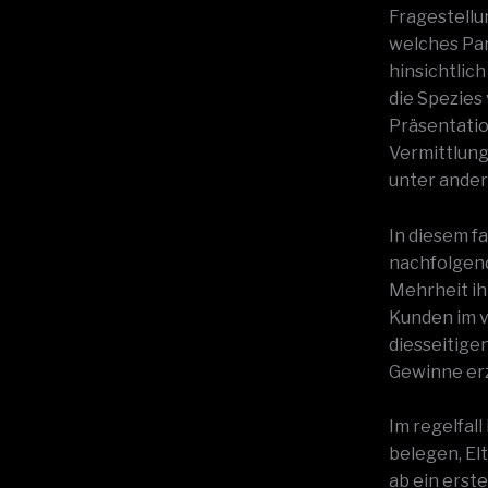
Fragestellu
welches Par
hinsichtlic
die Spezies
Präsentati
Vermittlung
unter ander
In diesem fa
nachfolgend
Mehrheit ih
Kunden im v
diesseitige
Gewinne erz
Im regelfal
belegen, El
ab ein erst