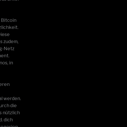
 Bitcoin
lichkeit.
Diese
es zudem,
ng-Netz
ment.
nos, in
seren
al werden.
urch die
 nützlich
d. dich
tegorien