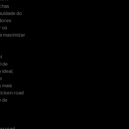
echas
inuidade do
adores
r os
a maximizar
l
l de
ideal,
e
s mais
hicken road
e de
en road