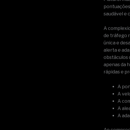
pontuações
saudável e 
A complexid
de tráfego 
única e des
alerta e ad
obstáculos 
apenas da h
rápidas e p
A pon
A vel
A com
A ale
A ada
Ao compreen