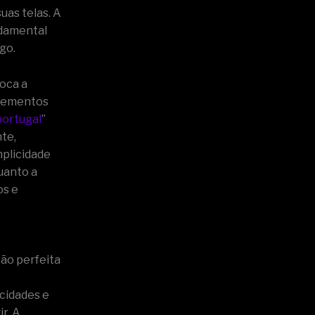
as telas. A
ndamental
go.
voca a
elementos
portugal
”
te,
mplicidade
uanto a
os e
ão perfeita
cidades e
r. A