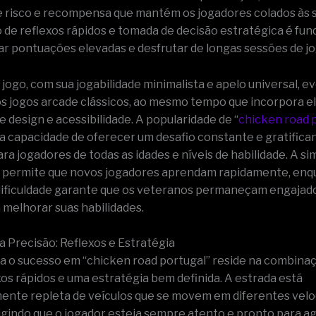
 risco e recompensa que mantém os jogadores colados às su
de reflexos rápidos e tomada de decisão estratégica é fu
ar pontuações elevadas e desfrutar de longas sessões de jo
 jogo, com sua jogabilidade minimalista e apelo universal, e
os jogos arcade clássicos, ao mesmo tempo que incorpora 
 design e acessibilidade. A popularidade de “
chicken road 
ua capacidade de oferecer um desafio constante e gratifican
a jogadores de todas as idades e níveis de habilidade. A si
 permite que novos jogadores aprendam rapidamente, enq
ificuldade garante que os veteranos permaneçam engajad
 melhorar suas habilidades.
a Precisão: Reflexos e Estratégia
a o sucesso em “chicken road portugal” reside na combinaç
xos rápidos e uma estratégia bem definida. A estrada está
nte repleta de veículos que se movem em diferentes velo
igindo que o jogador esteja sempre atento e pronto para agi