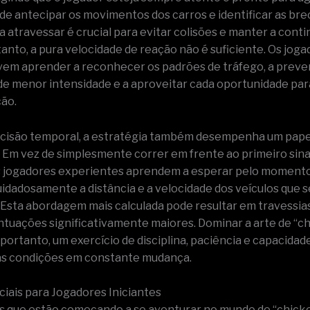
de antecipar os movimentos dos carros e identificar as br
a atravessar é crucial para evitar colisões e manter a cont
tanto, a pura velocidade de reação não é suficiente. Os jog
m aprender a reconhecer os padrões de tráfego, a preve
 menor intensidade e a aproveitar cada oportunidade par
ão.
cisão temporal, a estratégia também desempenha um pape
 Em vez de simplesmente correr em frente ao primeiro sina
s jogadores experientes aprendem a esperar pelo momento 
uidadosamente a distância e a velocidade dos veículos que s
Esta abordagem mais calculada pode resultar em travessia
ntuações significativamente maiores. Dominar a arte de “c
 portanto, um exercício de disciplina, paciência e capacidad
às condições em constante mudança.
ciais para Jogadores Iniciantes
s que estão começando a se aventurar no mundo de “chick