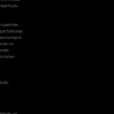
ompetição
am padrões
partida seja
tejam sempre
ntar os
pende
decisões
ação.
idade, os