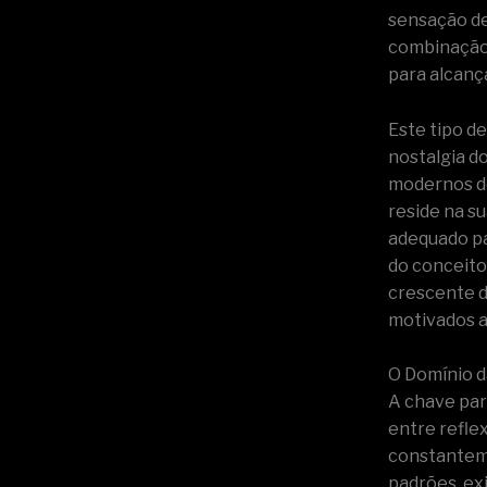
sensação de
combinação 
para alcanç
Este tipo de
nostalgia d
modernos de
reside na s
adequado par
do conceito
crescente d
motivados a
O Domínio d
A chave par
entre refle
constanteme
padrões, ex