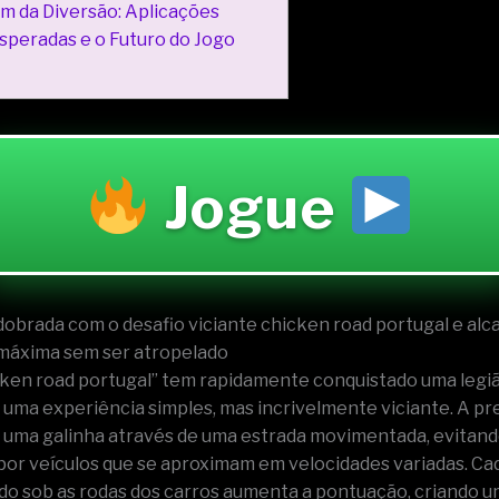
m da Diversão: Aplicações
speradas e o Futuro do Jogo
Jogue
obrada com o desafio viciante chicken road portugal e alc
máxima sem ser atropelado
cken road portugal” tem rapidamente conquistado uma legiã
uma experiência simples, mas incrivelmente viciante. A pr
ar uma galinha através de uma estrada movimentada, evitand
por veículos que se aproximam em velocidades variadas. Ca
o sob as rodas dos carros aumenta a pontuação, criando 