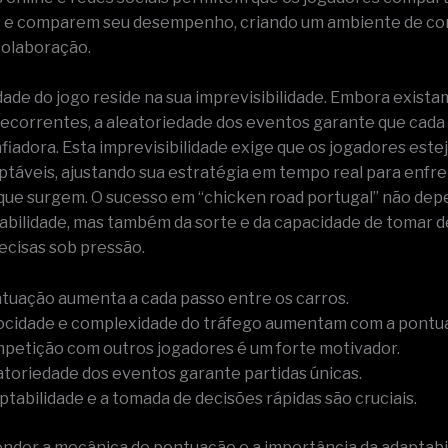
 e comparem seu desempenho, criando um ambiente de c
colaboração.
ade do jogo reside na sua imprevisibilidade. Embora exist
recorrentes, a aleatoriedade dos eventos garante que cada 
afiadora. Esta imprevisibilidade exige que os jogadores es
aptáveis, ajustando sua estratégia em tempo real para enfre
que surgem. O sucesso em “chicken road portugal” não de
abilidade, mas também da sorte e da capacidade de tomar 
recisas sob pressão.
tuação aumenta a cada passo entre os carros.
ocidade e complexidade do tráfego aumentam com a pontu
petição com outros jogadores é um forte motivador.
atoriedade dos eventos garante partidas únicas.
ptabilidade e a tomada de decisões rápidas são cruciais.
der a mecânica de pontuação e a importância da adaptabil