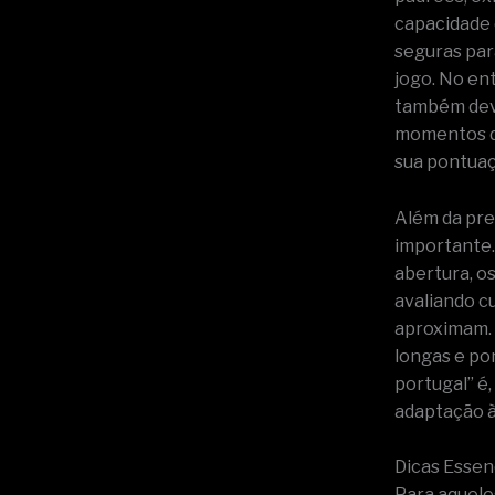
capacidade 
seguras par
jogo. No en
também deve
momentos de
sua pontuaç
Além da pre
importante.
abertura, o
avaliando c
aproximam. 
longas e po
portugal” é,
adaptação 
Dicas Essen
Para aquele