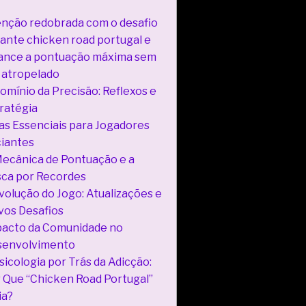
nção redobrada com o desafio
iante chicken road portugal e
ance a pontuação máxima sem
 atropelado
omínio da Precisão: Reflexos e
ratégia
as Essenciais para Jogadores
ciantes
ecânica de Pontuação e a
ca por Recordes
volução do Jogo: Atualizações e
os Desafios
acto da Comunidade no
senvolvimento
sicologia por Trás da Adicção:
 Que “Chicken Road Portugal”
ia?