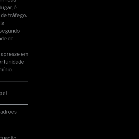
lugar, é
de tráfego.
is
m segundo
ade de
e apresse em
ortunidade
mínio.
pal
padrões
ntuação