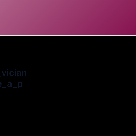
vician
e_a_p