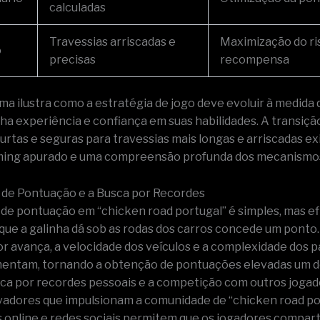
calculadas
Travessias arriscadas e
Maximização do ri
o
precisas
recompensa
ma ilustra como a estratégia de jogo deve evoluir à medida 
ha experiência e confiança em suas habilidades. A transiçã
curtas e seguras para travessias mais longas e arriscadas e
ming apurado e uma compreensão profunda dos mecanismos
de Pontuação e a Busca por Recordes
de pontuação em “chicken road portugal” é simples, mas ef
que a galinha dá sob as rodas dos carros concede um ponto
or avança, a velocidade dos veículos e a complexidade dos 
entam, tornando a obtenção de pontuações elevadas um d
sca por recordes pessoais e a competição com outros jogad
vadores que impulsionam a comunidade de “chicken road po
 online e redes sociais permitem que os jogadores compar