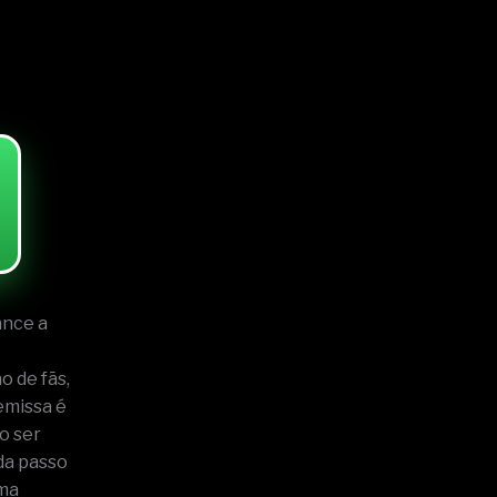
ance a
o de fãs,
emissa é
o ser
da passo
uma