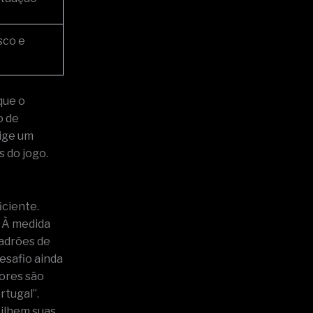
sco e
que o
o de
xige um
 do jogo.
iciente.
. À medida
padrões de
esafio ainda
ores são
rtugal”.
tilhem suas