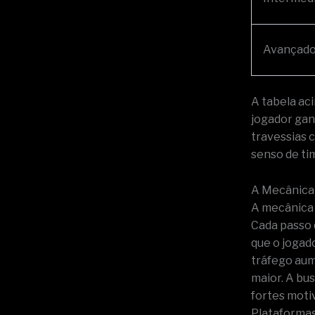
Avançad
A tabela aci
jogador gan
travessias 
senso de ti
A Mecânica 
A mecânica 
Cada passo 
que o jogad
tráfego aum
maior. A bu
fortes moti
Plataformas