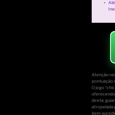
Alé
Ine
Atenção red
pontuação 
O jogo “chi
oferecendo 
direta: gui
atropelada 
bem-sucedid