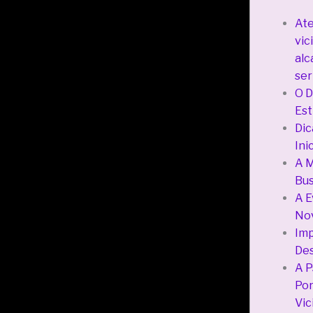
Ate
vic
alc
ser
O D
Est
Dic
Ini
A M
Bus
A E
Nov
Imp
De
A P
Por
Vic