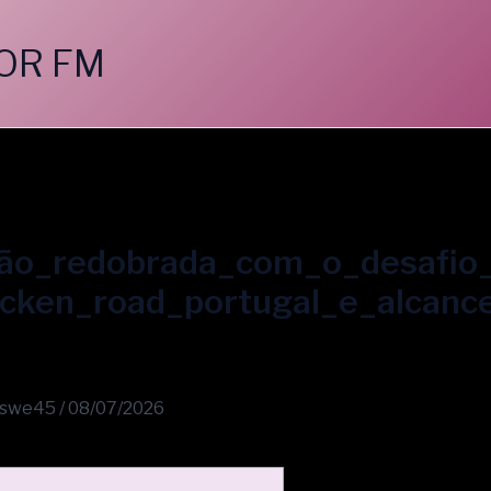
OR FM
ão_redobrada_com_o_desafio_
icken_road_portugal_e_alcanc
swe45
/
08/07/2026