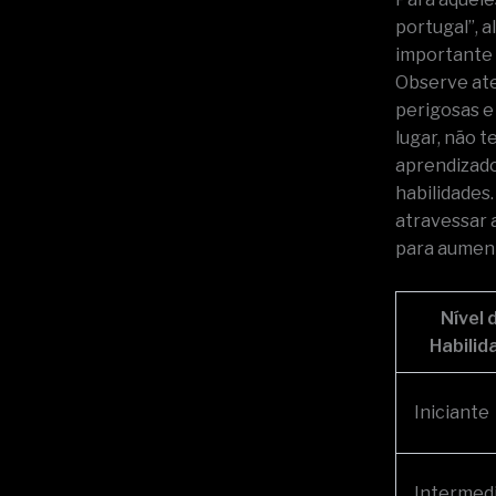
portugal”, 
importante 
Observe ate
perigosas e
lugar, não 
aprendizado
habilidades
atravessar 
para aument
Nível 
Habilid
Iniciante
Intermedi