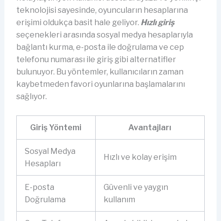
teknolojisi sayesinde, oyuncuların hesaplarına
erişimi oldukça basit hale geliyor.
Hızlı giriş
seçenekleri arasında sosyal medya hesaplarıyla
bağlantı kurma, e-posta ile doğrulama ve cep
telefonu numarası ile giriş gibi alternatifler
bulunuyor. Bu yöntemler, kullanıcıların zaman
kaybetmeden favori oyunlarına başlamalarını
sağlıyor.
Giriş Yöntemi
Avantajları
Sosyal Medya
Hızlı ve kolay erişim
Hesapları
E-posta
Güvenli ve yaygın
Doğrulama
kullanım