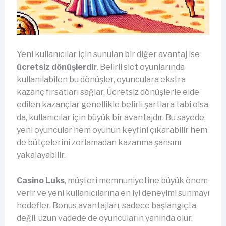
Yeni kullanıcılar için sunulan bir diğer avantaj ise
ücretsiz dönüşlerdir
. Belirli slot oyunlarında
kullanılabilen bu dönüşler, oyunculara ekstra
kazanç fırsatları sağlar. Ücretsiz dönüşlerle elde
edilen kazançlar genellikle belirli şartlara tabi olsa
da, kullanıcılar için büyük bir avantajdır. Bu sayede,
yeni oyuncular hem oyunun keyfini çıkarabilir hem
de bütçelerini zorlamadan kazanma şansını
yakalayabilir.
Casino Luks
, müşteri memnuniyetine büyük önem
verir ve yeni kullanıcılarına en iyi deneyimi sunmayı
hedefler. Bonus avantajları, sadece başlangıçta
değil, uzun vadede de oyuncuların yanında olur.