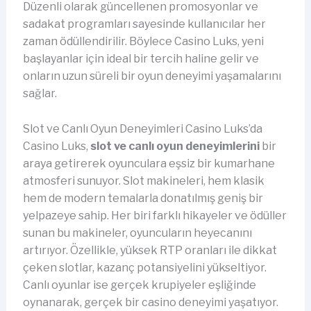
Düzenli olarak güncellenen promosyonlar ve
sadakat programları sayesinde kullanıcılar her
zaman ödüllendirilir. Böylece Casino Luks, yeni
başlayanlar için ideal bir tercih haline gelir ve
onların uzun süreli bir oyun deneyimi yaşamalarını
sağlar.
Slot ve Canlı Oyun Deneyimleri Casino Luks’da
Casino Luks,
slot ve canlı oyun deneyimlerini
bir
araya getirerek oyunculara eşsiz bir kumarhane
atmosferi sunuyor. Slot makineleri, hem klasik
hem de modern temalarla donatılmış geniş bir
yelpazeye sahip. Her biri farklı hikayeler ve ödüller
sunan bu makineler, oyuncuların heyecanını
artırıyor. Özellikle, yüksek RTP oranları ile dikkat
çeken slotlar, kazanç potansiyelini yükseltiyor.
Canlı oyunlar ise gerçek krupiyeler eşliğinde
oynanarak, gerçek bir casino deneyimi yaşatıyor.