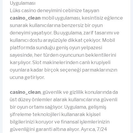
Uygulaması
Lüks casino deneyimini cebinize taşıyan
casino_clean
mobil uygulaması, kesintisiz eğlence
sunarak kullanıcılarına benzersiz bir oyun
deneyimi yaşatıyor. Bu uygulama, zarif tasarımı ve
kullanıcı dostu arayüzüyle dikkat çekiyor. Mobil
platformda sunduğu geniş oyun yelpazesi
sayesinde, her türden oyuncunun beklentilerini
karşılıyor. Slot makinelerinden canlı krupiyeli
oyunlara kadar birçok seçeneği parmaklarınızın
ucuna getiriyor.
casino_clean
, güvenlik ve gizlilik konularında da
üst düzey önlemler alarak kullanıcılarına güvenli
bir oyun ortamı sağlıyor. Uygulama, gelişmiş
şifreleme teknolojileri kullanarak kişisel
bilgilerinizi koruyor ve finansal işlemlerinizin
güvenliğini garanti altına alıyor. Ayrıca, 7/24