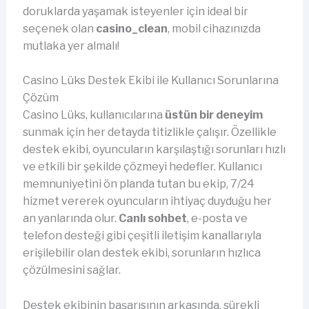
doruklarda yaşamak isteyenler için ideal bir
seçenek olan
casino_clean
, mobil cihazınızda
mutlaka yer almalı!
Casino Lüks Destek Ekibi ile Kullanıcı Sorunlarına
Çözüm
Casino Lüks, kullanıcılarına
üstün bir deneyim
sunmak için her detayda titizlikle çalışır. Özellikle
destek ekibi, oyuncuların karşılaştığı sorunları hızlı
ve etkili bir şekilde çözmeyi hedefler. Kullanıcı
memnuniyetini ön planda tutan bu ekip, 7/24
hizmet vererek oyuncuların ihtiyaç duyduğu her
an yanlarında olur.
Canlı sohbet
, e-posta ve
telefon desteği gibi çeşitli iletişim kanallarıyla
erişilebilir olan destek ekibi, sorunların hızlıca
çözülmesini sağlar.
Destek ekibinin başarısının arkasında, sürekli