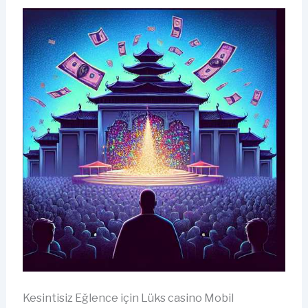
Kesintisiz Eğlence için Lüks casino Mobil