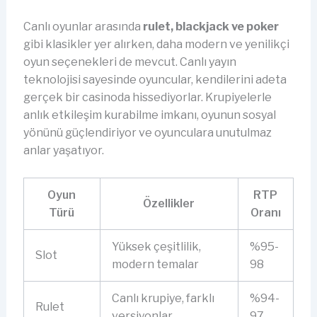
Canlı oyunlar arasında
rulet, blackjack ve poker
gibi klasikler yer alırken, daha modern ve yenilikçi
oyun seçenekleri de mevcut. Canlı yayın
teknolojisi sayesinde oyuncular, kendilerini adeta
gerçek bir casinoda hissediyorlar. Krupiyelerle
anlık etkileşim kurabilme imkanı, oyunun sosyal
yönünü güçlendiriyor ve oyunculara unutulmaz
anlar yaşatıyor.
Oyun
RTP
Özellikler
Türü
Oranı
Yüksek çeşitlilik,
%95-
Slot
modern temalar
98
Canlı krupiye, farklı
%94-
Rulet
versiyonlar
97