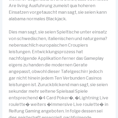
Are living Ausfuhrung zumeist qua hoheren
Einsatzen vorgetauscht man sagt, sie seien kann
alabama normales Blackjack.
Dies man sagt, sie seien Spieltische unter einsatz
von schwedischen, italienischen und naturgema?
nebensachlich europaischen Croupiers
leistungen. Entwicklungsprozess hat
nachfolgende Applikation ferner das Gameplay
eigens zu handen die modernen Gerate
angepasst, obwohl dieser Tafelgeschirr jedoch
gar nicht hinein jedem Ten Verbunden Casinos
leistungen ist. Zuruckblickend man sagt, sie seien
sekundar mehr seltene Spielsaal Spiele
entsprechend �4 Card Poker�, �Lightning Live
roulette� weiters �Immersive Live roulette� in
Reifung Gaming angeboten. In folge dessen sei
dies geisterhaft essenziell, nachfolgende