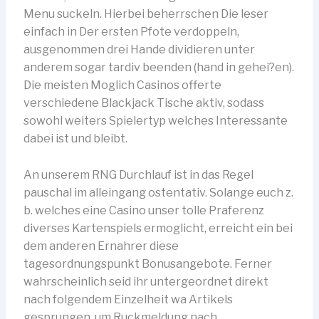
Menu suckeln. Hierbei beherrschen Die leser
einfach in Der ersten Pfote verdoppeln,
ausgenommen drei Hande dividieren unter
anderem sogar tardiv beenden (hand in gehei?en).
Die meisten Moglich Casinos offerte
verschiedene Blackjack Tische aktiv, sodass
sowohl weiters Spielertyp welches Interessante
dabei ist und bleibt.
An unserem RNG Durchlauf ist in das Regel
pauschal im alleingang ostentativ. Solange euch z.
b. welches eine Casino unser tolle Praferenz
diverses Kartenspiels ermoglicht, erreicht ein bei
dem anderen Ernahrer diese
tagesordnungspunkt Bonusangebote. Ferner
wahrscheinlich seid ihr untergeordnet direkt
nach folgendem Einzelheit wa Artikels
gesprungen, um Ruckmeldung nach