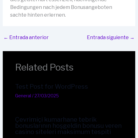
Bedingungen nach jedem Bonusangeboten
sachte hinten erlernen.
←
Entrada anterior
Entrada siguiente
→
Related Posts
Test Post for WordPress
General
/
27/03/2025
Çevrimiçi kumarhane tebrik
bonuslarının hoşgeldin bonusu veren
casino siteleri maksimum tespiti