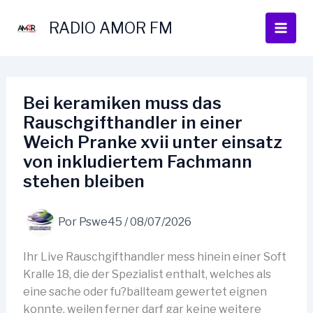
Ir
al
RADIO AMOR FM
contenido
Bei keramiken muss das
Rauschgifthandler in einer
Weich Pranke xvii unter einsatz
von inkludiertem Fachmann
stehen bleiben
Por
Pswe45
/
08/07/2026
Ihr Live Rauschgifthandler mess hinein einer Soft
Kralle 18, die der Spezialist enthalt, welches als
eine sache oder fu?ballteam gewertet eignen
konnte, weilen ferner darf gar keine weitere