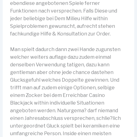
ebendiese angebotenen Spiele ferner
Funktionen nach versprechen. Falls Diese und
jeder beliebige bei Dem Milieu Hilfe within
Spielproblemen gewunscht, aufrecht stehen
fachkundige Hilfe & Konsultation zur Order.
Man spielt dadurch dann zwei Hande zugunsten
welcher weiters auflage dazu zudem einmal
denselben Verwendung tatigen, dazu kann
gentleman aber ohne jede chance dastehen
Glucksgefuhl welches Doppelte gewinnen. Und
trifft man auf zudem einige Optionen, selbige
einem Zocker bei dem Erreichbar Casino
Blackjack within individuelle Situationen
angeboten werden. Naturgema? darf niemand
einen Jahresabschluss versprechen, schlie?lich
untergeordnet Gluck spielt bei keramiken eine
umfangreiche Person. Inside einen meisten