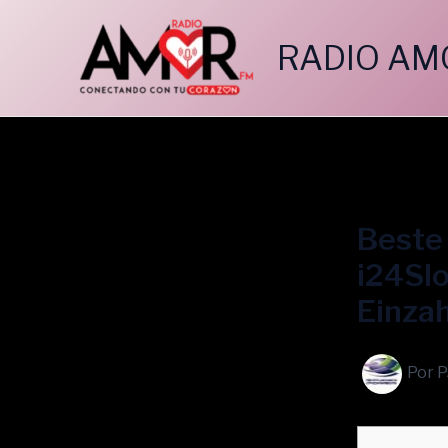
Ir
al
RADIO AM
contenido
Beste 
i24Slo
Einza
Por
P