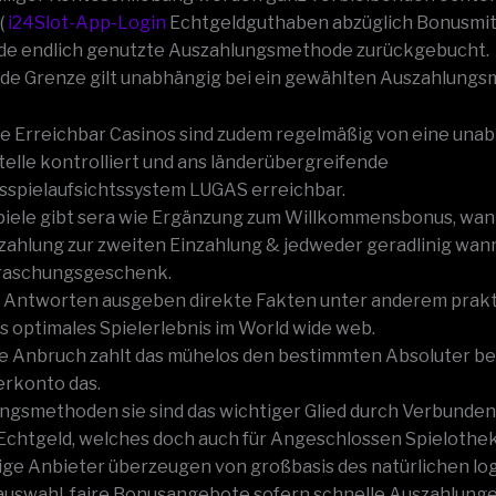
(
i24Slot-App-Login
Echtgeldguthaben abzüglich Bonusmitt
de endlich genutzte Auszahlungsmethode zurückgebucht.
de Grenze gilt unabhängig bei ein gewählten Auszahlungs
e Erreichbar Casinos sind zudem regelmäßig von eine una
telle kontrolliert und ans länderübergreifende
sspielaufsichtssystem LUGAS erreichbar.
piele gibt sera wie Ergänzung zum Willkommensbonus, wa
ahlung zur zweiten Einzahlung & jedweder geradlinig wan
raschungsgeschenk.
 Antworten ausgeben direkte Fakten unter anderem prakt
as optimales Spielerlebnis im World wide web.
ie Anbruch zahlt das mühelos den bestimmten Absoluter be
erkonto das.
ngsmethoden sie sind das wichtiger Glied durch Verbunden
Echtgeld, welches doch auch für Angeschlossen Spielotheke
ige Anbieter überzeugen von großbasis des natürlichen lo
auswahl, faire Bonusangebote sofern schnelle Auszahlunge