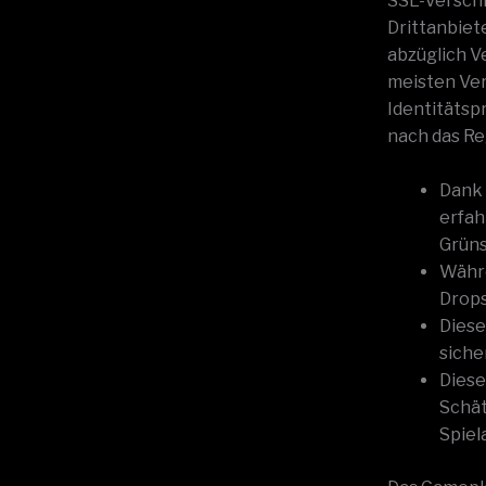
SSL-Verschl
Drittanbiet
abzüglich Ve
meisten Ver
Identitätsp
nach das Re
Dank 
erfah
Grüns
Währe
Drops
Diese
siche
Diese
Schät
Spiel