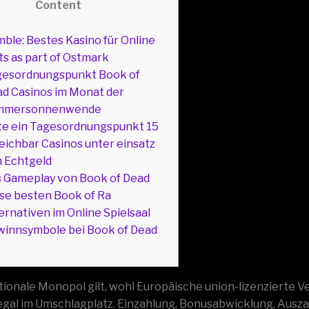
Content
ble: Bestes Kasino für Online
ts as part of Ostmark
gesordnungspunkt Book of
d Casinos im Monat der
mmersonnenwende
te ein Tagesordnungspunkt 15
eichbar Casinos unter einsatz
 Echtgeld
 Gameplay von Book of Dead
se besten Book of Ra
ernativen im Online Spielsaal
innsymbole bei Book of Dead
ionale Monopol gilt, wohl Europäische union-lizenzierte V
egal im Umschlagplatz. Einzahlung, Bonusabwicklung, Ausz