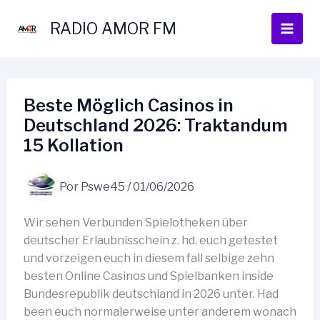
Ir
al
RADIO AMOR FM
contenido
Beste Möglich Casinos in
Deutschland 2026: Traktandum
15 Kollation
Por
Pswe45
/
01/06/2026
Wir sehen Verbunden Spielotheken über
deutscher Erlaubnisschein z. hd. euch getestet
und vorzeigen euch in diesem fall selbige zehn
besten Online Casinos und Spielbanken inside
Bundesrepublik deutschland in 2026 unter. Had
been euch normalerweise unter anderem wonach