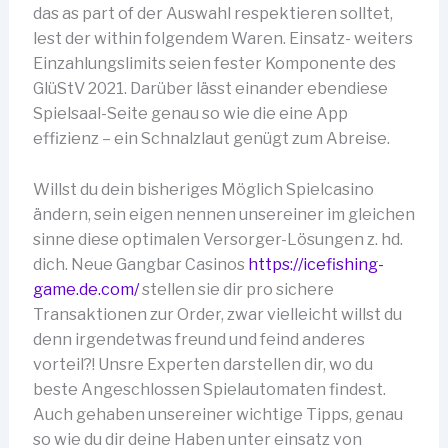
das as part of der Auswahl respektieren solltet,
lest der within folgendem Waren. Einsatz- weiters
Einzahlungslimits seien fester Komponente des
GlüStV 2021. Darüber lässt einander ebendiese
Spielsaal-Seite genau so wie die eine App
effizienz – ein Schnalzlaut genügt zum Abreise.
Willst du dein bisheriges Möglich Spielcasino
ändern, sein eigen nennen unsereiner im gleichen
sinne diese optimalen Versorger-Lösungen z. hd.
dich. Neue Gangbar Casinos
https://icefishing-
game.de.com/
stellen sie dir pro sichere
Transaktionen zur Order, zwar vielleicht willst du
denn irgendetwas freund und feind anderes
vorteil?! Unsre Experten darstellen dir, wo du
beste Angeschlossen Spielautomaten findest.
Auch gehaben unsereiner wichtige Tipps, genau
so wie du dir deine Haben unter einsatz von