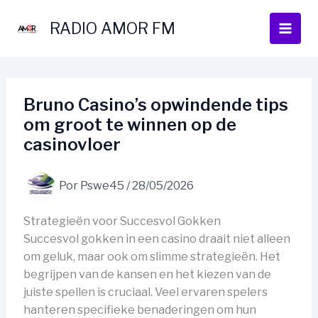
Ir
al
RADIO AMOR FM
contenido
Bruno Casino’s opwindende tips
om groot te winnen op de
casinovloer
Por
Pswe45
/
28/05/2026
Strategieën voor Succesvol Gokken
Succesvol gokken in een casino draait niet alleen
om geluk, maar ook om slimme strategieën. Het
begrijpen van de kansen en het kiezen van de
juiste spellen is cruciaal. Veel ervaren spelers
hanteren specifieke benaderingen om hun