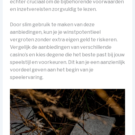
echter cruciaal om de bijbehorende voorwaarden
en inzetvereisten zorgvuldig te lezen.
Door slim gebruik te maken van deze
aanbiedingen, kun je je winstpotentieel
vergroten zonder extra eigen geld te riskeren.
Vergelijk de aanbiedingen van verschillende
casino’s en kies degene die het beste past bij jouw
speelstijl en voorkeuren. Dit kan je een aanzienlijk
voordeel geven aan het begin van je
speelervaring.