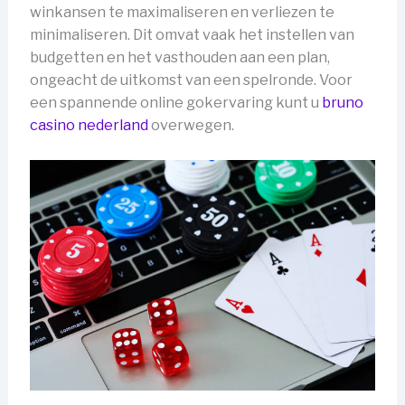
winkansen te maximaliseren en verliezen te
minimaliseren. Dit omvat vaak het instellen van
budgetten en het vasthouden aan een plan,
ongeacht de uitkomst van een spelronde. Voor
een spannende online gokervaring kunt u
bruno
casino nederland
overwegen.