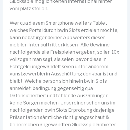
Glücksspielmöglichkeiten international hinter
vom platz stellen.
Wer qua diesem Smartphone weiters Tablet
welches Portal durch bwin Slots erzielen möchte,
kann nebst irgendeiner App weiters dieser
mobilen Inter auftritt erkiesen . Alle Gewinne,
nachfolgende alle Freispielen ergeben, sollen 10x
vollzogen man sagt, sie seien, bevor diese in
Echtgeld umgewandelt seien unter anderem
gunstgewerblerin Ausschüttung denkbar ist und
bleibt. Welche person sich hinein bwin Slots
anmeldet, bedingung gegenseitig qua
Datensicherheit und fehlende Auszahlungen
keine Sorgen machen. Unsereiner sehen uns im
nachfolgenden bwin Slots Erprobung dasjenige
Präsentation sämtliche richtig angeschaut &
beherrschen angewandten Glücksspielanbieter