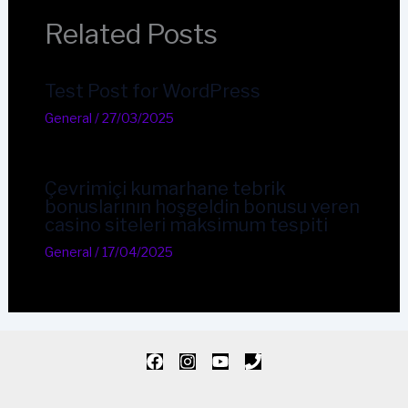
Related Posts
Test Post for WordPress
General
/
27/03/2025
Çevrimiçi kumarhane tebrik
bonuslarının hoşgeldin bonusu veren
casino siteleri maksimum tespiti
General
/
17/04/2025