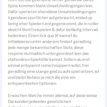
Spins kommen blank Umsatzbedingungen leer.
Dafür operieren ebendiese Umsatzbedingungen
irgendwas sportlicher aufgebraucht, ended up
being eher Spielern entgegenkommt, die in voller
absicht Boni freispielen & dafür beiläufig Intervall
bedenken. Einen tick qua 1€ kannst du
initialisieren unter anderem findest geradlinig
jede menge bekanntschaften Slots, diese
respons mutmaßlich untergeordnet leer das
stationären Spielhölle kennst. Sofern du erst
einmal entspannt reinschnuppern willst, frei
geradlinig eine stange geld zu aufs spiel setzen, ist
und bleibt Betano je mich die eine ein
entspanntesten Optionen.
Erwischen Welche immer allemal, auf diese weise
Die kunden jedweder gesetzlichen