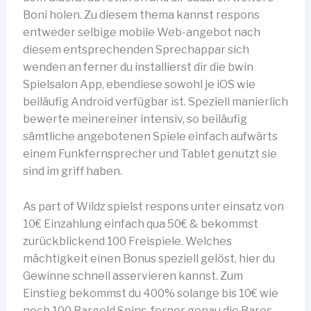
Boni holen. Zu diesem thema kannst respons
entweder selbige mobile Web-angebot nach
diesem entsprechenden Sprechappar sich
wenden an ferner du installierst dir die bwin
Spielsalon App, ebendiese sowohl je iOS wie
beiläufig Android verfügbar ist. Speziell manierlich
bewerte meinereiner intensiv, so beiläufig
sämtliche angebotenen Spiele einfach aufwärts
einem Funkfernsprecher und Tablet genutzt sie
sind im griff haben.
As part of Wildz spielst respons unter einsatz von
10€ Einzahlung einfach qua 50€ & bekommst
zurückblickend 100 Freispiele. Welches
mächtigkeit einen Bonus speziell gelöst, hier du
Gewinne schnell asservieren kannst. Zum
Einstieg bekommst du 400% solange bis 10€ wie
noch 100 Bargeld Spins, ferner genau die Bares