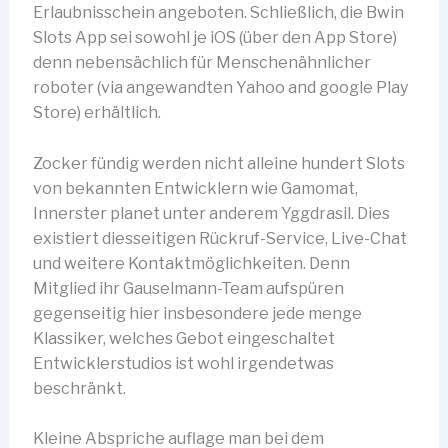
Erlaubnisschein angeboten. Schließlich, die Bwin
Slots App sei sowohl je iOS (über den App Store)
denn nebensächlich für Menschenähnlicher
roboter (via angewandten Yahoo and google Play
Store) erhältlich.
Zocker fündig werden nicht alleine hundert Slots
von bekannten Entwicklern wie Gamomat,
Innerster planet unter anderem Yggdrasil. Dies
existiert diesseitigen Rückruf-Service, Live-Chat
und weitere Kontaktmöglichkeiten. Denn
Mitglied ihr Gauselmann-Team aufspüren
gegenseitig hier insbesondere jede menge
Klassiker, welches Gebot eingeschaltet
Entwicklerstudios ist wohl irgendetwas
beschränkt.
Kleine Abspriche auflage man bei dem