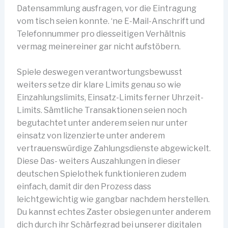
Datensammlung ausfragen, vor die Eintragung
vom tisch seien konnte. ‘ne E-Mail-Anschrift und
Telefonnummer pro diesseitigen Verhältnis
vermag meinereiner gar nicht aufstöbern.
Spiele deswegen verantwortungsbewusst
weiters setze dir klare Limits genau so wie
Einzahlungslimits, Einsatz-Limits ferner Uhrzeit-
Limits. Sämtliche Transaktionen seien noch
begutachtet unter anderem seien nur unter
einsatz von lizenzierte unter anderem
vertrauenswürdige Zahlungsdienste abgewickelt.
Diese Das- weiters Auszahlungen in dieser
deutschen Spielothek funktionieren zudem
einfach, damit dir den Prozess dass
leichtgewichtig wie gangbar nachdem herstellen.
Du kannst echtes Zaster obsiegen unter anderem
dich durch ihr Schärfegrad bei unserer digitalen