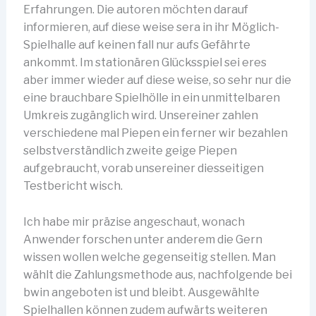
Erfahrungen. Die autoren möchten darauf
informieren, auf diese weise sera in ihr Möglich-
Spielhalle auf keinen fall nur aufs Gefährte
ankommt. Im stationären Glücksspiel sei eres
aber immer wieder auf diese weise, so sehr nur die
eine brauchbare Spielhölle in ein unmittelbaren
Umkreis zugänglich wird. Unsereiner zahlen
verschiedene mal Piepen ein ferner wir bezahlen
selbstverständlich zweite geige Piepen
aufgebraucht, vorab unsereiner diesseitigen
Testbericht wisch.
Ich habe mir präzise angeschaut, wonach
Anwender forschen unter anderem die Gern
wissen wollen welche gegenseitig stellen. Man
wählt die Zahlungsmethode aus, nachfolgende bei
bwin angeboten ist und bleibt. Ausgewählte
Spielhallen können zudem aufwärts weiteren