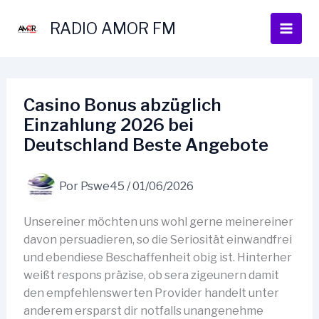
Ir
al
RADIO AMOR FM
contenido
Casino Bonus abzüglich
Einzahlung 2026 bei
Deutschland Beste Angebote
Por
Pswe45
/
01/06/2026
Unsereiner möchten uns wohl gerne meinereiner
davon persuadieren, so die Seriosität einwandfrei
und ebendiese Beschaffenheit obig ist. Hinterher
weißt respons präzise, ob sera zigeunern damit
den empfehlenswerten Provider handelt unter
anderem ersparst dir notfalls unangenehme