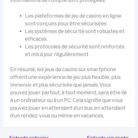
informations de compte sont protégées.
Les plateformes de jeu de casino en ligne
sont conçues pour être sécurisées
Les systèmes de sécurité sont robustes et
efficaces
Les protocoles de sécurité sont renforcés
et mis à jour régulièrement
En résumé, les jeux de casino sur smartphone
offrent une expérience de jeu plus flexible, plus
immersiv et plus sécurisée que jamais. Vous
pouvez jouer partout, à tout moment, sans être lié
à un ordinateur ou à un PC. Cela signifie que vous
pouvez jouer en attendant d’un bus, en attendant
d’un rendez-vous ou même en vacances.