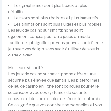
Les graphismes sont plus beaux et plus
détaillés
Les sons sont plus réalistes et plus immersifs
Les animations sont plus fluides et plus rapides
Les jeux de casino sur smartphone sont
également conçus pour être joués en mode
tactile, ce qui signifie que vous pouvez contrôler le
jeu avec vos doigts, sans avoir à utiliser de souris
ou de clavier.
Meilleure sécurité
Les jeux de casino sur smartphone offrent une
sécurité plus élevée que jamais. Les plateformes
de jeu de casino en ligne sont conçues pour être
sécurisées, avec des systèmes de sécurité
robustes et des protocoles de sécurité renforcés.
Cela signifie que vos données personnelles et vos