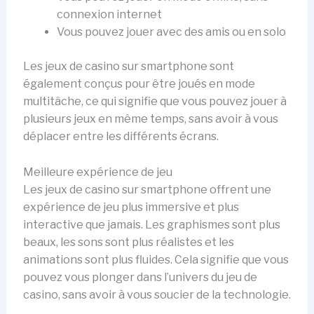
connexion internet
Vous pouvez jouer avec des amis ou en solo
Les jeux de casino sur smartphone sont
également conçus pour être joués en mode
multitâche, ce qui signifie que vous pouvez jouer à
plusieurs jeux en même temps, sans avoir à vous
déplacer entre les différents écrans.
Meilleure expérience de jeu
Les jeux de casino sur smartphone offrent une
expérience de jeu plus immersive et plus
interactive que jamais. Les graphismes sont plus
beaux, les sons sont plus réalistes et les
animations sont plus fluides. Cela signifie que vous
pouvez vous plonger dans l’univers du jeu de
casino, sans avoir à vous soucier de la technologie.