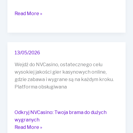
Read More »
13/05/2026
Wejdź do NVCasino, ostatecznego celu
wysokiej jakości gier kasynowych online,
gdzie zabawa i wygrane są na każdym kroku.
Platforma obsługiwana
Odkryj NVCasino: Twoja brama do dużych
wygranych
Read More »