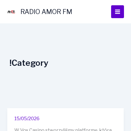
Ir
al
RADIO AMOR FM
contenido
!Category
15/05/2026
W Vox Casino stworzyliśmy platformę, która