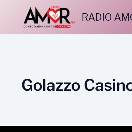
Ir
al
RADIO AM
contenido
Golazzo Casin