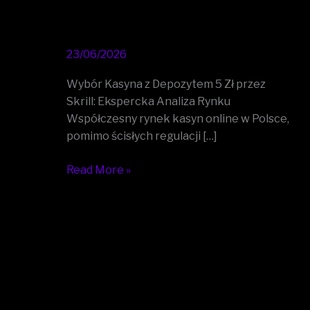
5
23/06/2026
Najlepszych
Wybór Kasyna z Depozytem 5 Zł przez
Kasyn
Skrill: Ekspercka Analiza Rynku
Z
Współczesny rynek kasyn online w Polsce,
Depozytem
pomimo ścisłych regulacji […]
5
Zł
Read More »
Przez
Skrill
Ocena
Eksperta