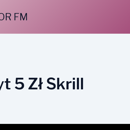
OR FM
 5 Zł Skrill