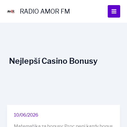
Ir
al
RADIO AMOR FM
contenido
Nejlepší Casino Bonusy
Bonusy
10/06/2026
za
Matematika za bonusy: Proc neni kazdy bonus