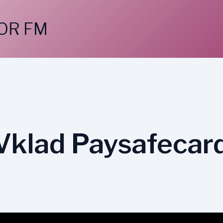
OR FM
 Vklad Paysafecar