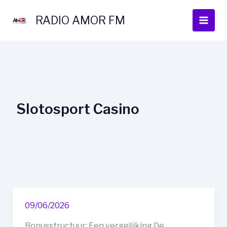
Ir
al
RADIO AMOR FM
contenido
Slotosport Casino
Een
09/06/2026
gedetailleerde
Bonusstructuur: Een vergelijking De