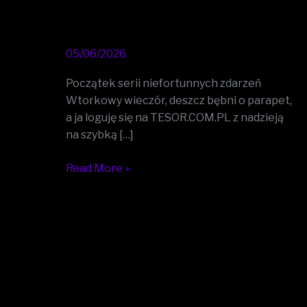
Moje
05/06/2026
czterogodzinne
Początek serii niefortunnych zdarzeń
zmagania
Wtorkowy wieczór, deszcz bębni o parapet,
przy
a ja loguję się na TESOR.COM.PL z nadzieją
stole
na szybką […]
w
Tesor
Read More »
Casino
po
przegranej
dwustu
euro