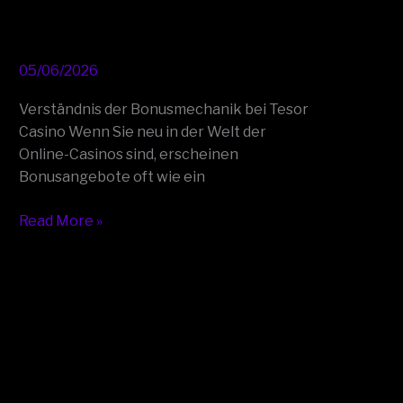
So
05/06/2026
verstehen
Verständnis der Bonusmechanik bei Tesor
neue
Casino Wenn Sie neu in der Welt der
Spieler
Online-Casinos sind, erscheinen
die
Bonusangebote oft wie ein
Funktionsweise
der
Read More »
Bonusangebote
bei
Tesor
Casino