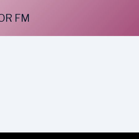
OR FM