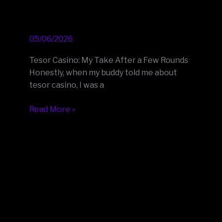
Tesor
05/06/2026
Casino
Tesor Casino: My Take After a Few Rounds
Review
Honestly, when my buddy told me about
What
tesor casino, I was a
a
Casual
Read More »
Player
Actually
Thinks