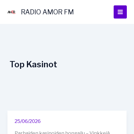
Ir
al
RADIO AMOR FM
contenido
Top Kasinot
Kaikki
25/06/2026
olennainen
Parhaiden kasinoiden bongailu – Vinkkejä