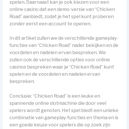
spelen. Daarnaast kan je ook kiezen voor een
online casino dat een demo-versie van “Chicken
Road” aanbiedt, zodat je het spel kunt proberen
zonder eerst een account te openen.
In dit artikel zullen we de verschillende gameplay-
functies van “Chicken Road” nader bekijken en de
voordelen en nadelen ervan bespreken. We
zullen ook de verschillende opties voor online
casinos bespreken waar je “Chicken Road” kunt
spelen en de voordelen en nadelen ervan
bespreken.
Conclusie: “Chicken Road” is een leuke en
spannende online slotmachine die door veel
spelers wordt genoten. Het spel biedt een unieke
combinatie van gameplay-functies en thema en is
een goede keuze voor spelers die op zoek zijn