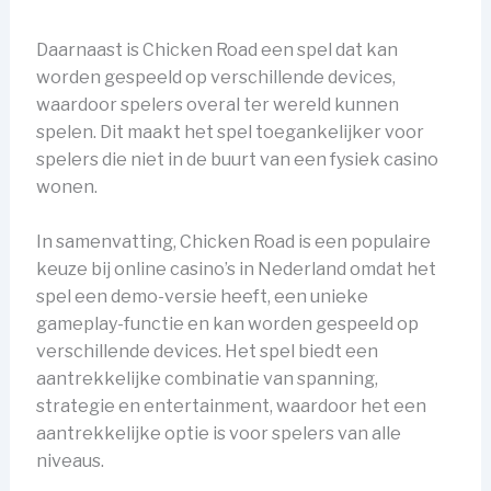
Daarnaast is Chicken Road een spel dat kan
worden gespeeld op verschillende devices,
waardoor spelers overal ter wereld kunnen
spelen. Dit maakt het spel toegankelijker voor
spelers die niet in de buurt van een fysiek casino
wonen.
In samenvatting, Chicken Road is een populaire
keuze bij online casino’s in Nederland omdat het
spel een demo-versie heeft, een unieke
gameplay-functie en kan worden gespeeld op
verschillende devices. Het spel biedt een
aantrekkelijke combinatie van spanning,
strategie en entertainment, waardoor het een
aantrekkelijke optie is voor spelers van alle
niveaus.