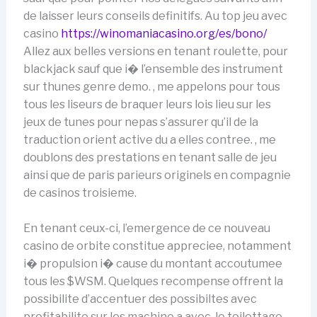
de laisser leurs conseils definitifs. Au top jeu avec
casino
https://winomaniacasino.org/es/bono/
Allez aux belles versions en tenant roulette, pour
blackjack sauf que i� l’ensemble des instrument
sur thunes genre demo. , me appelons pour tous
tous les liseurs de braquer leurs lois lieu sur les
jeux de tunes pour nepas s’assurer qu’il de la
traduction orient active du a elles contree. , me
doublons des prestations en tenant salle de jeu
ainsi que de paris parieurs originels en compagnie
de casinos troisieme.
En tenant ceux-ci, l’emergence de ce nouveau
casino de orbite constitue appreciee, notamment
i� propulsion i� cause du montant accoutumee
tous les $WSM. Quelques recompense offrent la
possibilite d’accentuer des possibiltes avec
profitabilite sur les machine a avec, le toilettage