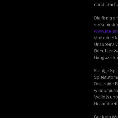
durchstarte
Die firma e
verschieden
www.stelar
sind mir ef
Unsereins v
Benutzer wei
Gangbar-Spi
Selbige Spie
Spielautom
Dasjenige B
wieder aufr
Wallets un
Gesamtheit 
Gar kein Wu