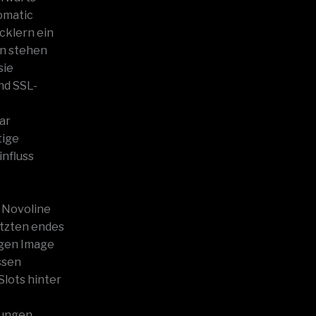
omatic
cklern ein
en stehen
sie
nd SSL-
ar
tige
influss
r Novoline
etzten endes
igen Image
ssen
Slots hinter
ungen.