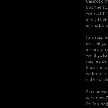
Casinos ohn
Sportgeist.
wie auch hi
im digitale
ist und blei
Falls respo
diesseitig
ansonsten z
wichtige Fa
respons dies
Speak unter
wirklich so
nutzer ann
Erlaubniss
verstehenZa
Praferenz �