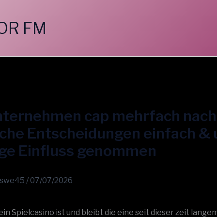
OR FM
nternehmen cap mehrfach nach
sche Entscheidungen einfach & 
e Einfluss genommen
swe45
/
07/07/2026
n Spielcasino ist und bleibt die eine seit dieser zeit lange