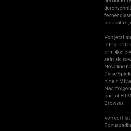
den ihr Ent
durchschni
ferner dies
beinhaltet,
Von jetzt an
integrierte
ermi�gliche
sein, sic s
Novoline be
Diese Spiel
hinein Mitt
Nachfolgend
part of HTM
Browser.
Von dort is
Bonusbedin