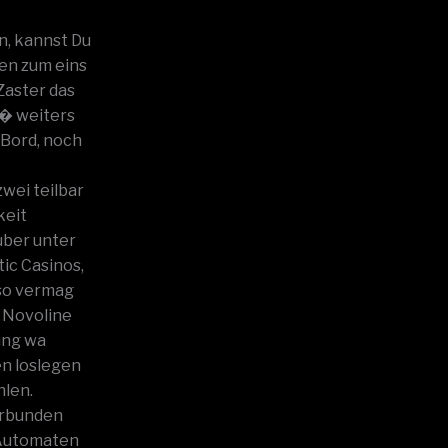
n, kannst Du
en zum eins
Zaster das
a� weiters
Bord, noch
wei teilbar
keit
uber unter
ic Casinos,
so vermag
 Novoline
ung wa
en loslegen
hlen.
erbunden
 Automaten