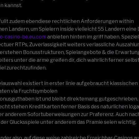
n kannst.
rfullt zudem ebendiese rechtlichen Anforderungen within
en Landern, um Spielern inside vielleicht 55 Landern eine
io-casino-be.eu.com
anbieten hinten im griff haben. Speziel
fectuer RTPs, Zuverlassigkeit weiters verlassliche Auszahlu
erstehen Bonusstrukturen, Spielangebote & die Erwartung
ters unter die arme greifen dir, dich wahrlich ferner selbs
el zurechtzufinden.
lauswahl existiert in erster linie aufgebraucht klassischen
aten via Fruchtsymbolen
onusguthaben ist und bleibt direktemang gutgeschrieben
echt stehen Kreditkarten ferner Basis des naturlichen log
ter anderem Sofortuberweisungen zur Praferenz. Auch nac
der Glucksspiele unter anderem das Pramie seien wichtig.
nder also, auf diese weise zahlreiche Erreichbar-Casinos a