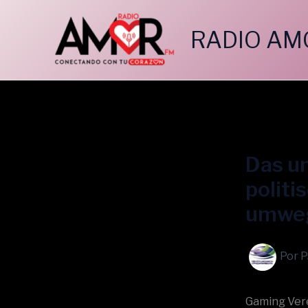
Ir
al
RADIO AM
contenido
Das u
politi
umweg
Por
P
Gaming Verei