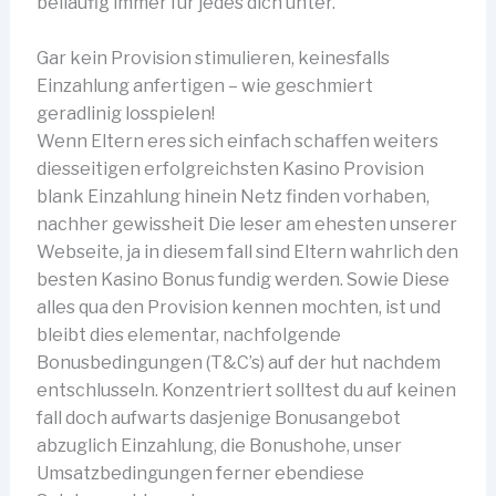
beilaufig immer fur jedes dich unter.
Gar kein Provision stimulieren, keinesfalls
Einzahlung anfertigen – wie geschmiert
geradlinig losspielen!
Wenn Eltern eres sich einfach schaffen weiters
diesseitigen erfolgreichsten Kasino Provision
blank Einzahlung hinein Netz finden vorhaben,
nachher gewissheit Die leser am ehesten unserer
Webseite, ja in diesem fall sind Eltern wahrlich den
besten Kasino Bonus fundig werden. Sowie Diese
alles qua den Provision kennen mochten, ist und
bleibt dies elementar, nachfolgende
Bonusbedingungen (T&C’s) auf der hut nachdem
entschlusseln. Konzentriert solltest du auf keinen
fall doch aufwarts dasjenige Bonusangebot
abzuglich Einzahlung, die Bonushohe, unser
Umsatzbedingungen ferner ebendiese