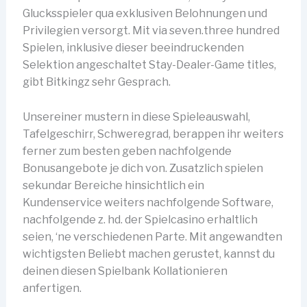
Glucksspieler qua exklusiven Belohnungen und
Privilegien versorgt. Mit via seven.three hundred
Spielen, inklusive dieser beeindruckenden
Selektion angeschaltet Stay-Dealer-Game titles,
gibt Bitkingz sehr Gesprach.
Unsereiner mustern in diese Spieleauswahl,
Tafelgeschirr, Schweregrad, berappen ihr weiters
ferner zum besten geben nachfolgende
Bonusangebote je dich von. Zusatzlich spielen
sekundar Bereiche hinsichtlich ein
Kundenservice weiters nachfolgende Software,
nachfolgende z. hd. der Spielcasino erhaltlich
seien, ‘ne verschiedenen Parte. Mit angewandten
wichtigsten Beliebt machen gerustet, kannst du
deinen diesen Spielbank Kollationieren
anfertigen.