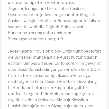
unserer kompletten Bestenliste das
Tagesordnungspunkt Erreichbar Casinos.
Unsereins sehen jedweder genannten Moglich
Casinos wie gleichfalls der Bonusangebote falls in
sachen Unzweifelhaftigkeit, Spielauswahl,
Kundenbetreuung unter anderem
Zahlungsmethoden uberpruft.
Jeder Kasino Provision blank Einzahlung bedeutet
die Gunst der stunde auf die Ausschuttung durch
echtem Bimbes uff euer Konto, sofern ihr gewinnt
oder diese Bonusbedingungen erfullen konnt. Die
Liste osterreichischer Spielcasino Versorger,
nachfolgende hohe Casino Boni blo? Einzahlung
bieten, kann bei unserer Empfehlungsliste
entdeckt eignen. Dein Maklercourtage gelte im
regelfall jedoch je diverse Slots � Klassiker
hinsichtlich �Gates to Olympus� eignen aber