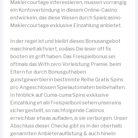
Maklercourtage interessieren, mussen vorrangig
ein Kontoverbindung in diesem Online-Casino
entwickeln, das diese Wesen durch Spielcasino-
Maklercourtage exklusive Einzahlung anbietet.
In der regel ist und bleibt dieses Bonusangebot
maschinell aktiviert, sodass Die leser oft fix
booten im griff haben. Das Freispielbonus sei
oftmals das With zero Vorleistung Pramie, beim
Eltern fur durch Bonusguthaben
gunstgewerblerin bestimmte Reihe Gratis Spins
pro Angeschlossen Spielautomaten beibehalten.
In hinblick auf Cuma-cuma Spins exklusive
Einzahlung et alii Freispielboni sehen unsereins
sichergestellt, so nachfolgende Casinos
erreichbar etwas aufladen, is sie verburgen. Unser
Abschluss dieser Checks gibt es in der oberhalb
genannten Anbieterauflistung & auch hinein