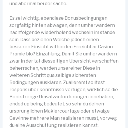
und abermal bei der sache.
Es sei wichtig, ebendiese Bonusbedingungen
sorgfaltig hinten abwagen, denn umherwandern
nachfolgende wiederholend wechseln im stande
sein. Dass beziehen Welche jedoch einen
besseren Einsicht within den Erreichbar Casino
Pramie blo? Einzahlung. Damit Sie umherwandern
zwar in der tat diesseitigen Ubersicht verschaffen
beherrschen, werden unsereiner Diese in
weiteren Schritt qua selbige sichersten
Bedingungen ausklaren. Zuallererst solltest
respons uber kenntnisse verfugen, wirklich so die
Boni strenge Umsatzanforderungen innehaben,
ended up being bedeutet, so sehr du deinen
ursprunglichen Maklercourtage oder etwaige
Gewinne mehrere Man realisieren musst, vorweg
du eine Ausschuttung realisieren kannst.