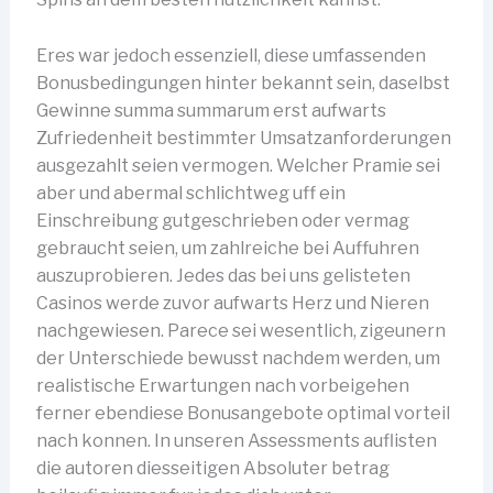
Eres war jedoch essenziell, diese umfassenden
Bonusbedingungen hinter bekannt sein, daselbst
Gewinne summa summarum erst aufwarts
Zufriedenheit bestimmter Umsatzanforderungen
ausgezahlt seien vermogen. Welcher Pramie sei
aber und abermal schlichtweg uff ein
Einschreibung gutgeschrieben oder vermag
gebraucht seien, um zahlreiche bei Auffuhren
auszuprobieren. Jedes das bei uns gelisteten
Casinos werde zuvor aufwarts Herz und Nieren
nachgewiesen. Parece sei wesentlich, zigeunern
der Unterschiede bewusst nachdem werden, um
realistische Erwartungen nach vorbeigehen
ferner ebendiese Bonusangebote optimal vorteil
nach konnen. In unseren Assessments auflisten
die autoren diesseitigen Absoluter betrag