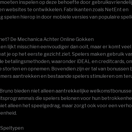
s moeten inspelen op deze behoefte door gebruiksvriendeli
 en websites te ontwikkelen. Fabrikanten zoals NetEnt en
 spelen hierop in door mobiele versies van populaire spelle
het? De Mechanica Achter Online Gokken
en lijkt misschien eenvoudiger dan ooit, maar er komt veel
wat je op het eerste gezicht ziet. Spelers maken gebruik va
de betalingsmethoden, waaronder iDEAL en creditcards, om
 te storten en opnemen. Bovendien zijn er tal van bonussen
mers aantrekken en bestaande spelers stimuleren om teru
s Bruno bieden niet alleen aantrekkelijke welkomstbonusse
eitsprogramma’s die spelers belonen voor hun betrokkenhei
niet alleen het speelgedrag, maar zorgt ook voor een verh
enheid.
 Speltypen