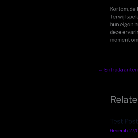
Kortom, de 
Terwijl spel
hun eigen h
deze ervari
moment om d
←
Entrada anter
Relate
Test Pos
General
/
27/