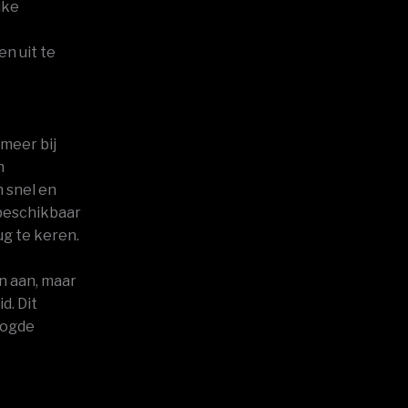
jke
n uit te
 meer bij
n
 snel en
 beschikbaar
g te keren.
n aan, maar
d. Dit
oogde