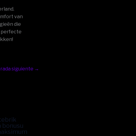
erland.
omfort van
gieën die
 perfecte
okken!
rada siguiente
→
tebrik
n bonusu
 maksimum