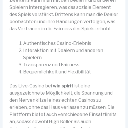
Zweitens kann man mit den Dealern und anderen
Spielern interagieren, was das soziale Element
des Spiels verstärkt. Drittens kann man die Dealer
beobachten und ihre Handlungen verfolgen, was
das Vertrauen in die Fairness des Spiels erhöht.
Authentisches Casino-Erlebnis
Interaktion mit Dealern und anderen
Spielern
Transparenz und Fairness
Bequemlichkeit und Flexibilität
Das Live-Casino bei
win spirit
ist eine
ausgezeichnete Möglichkeit, die Spannung und
den Nervenkitzel eines echten Casinos zu
erleben, ohne das Haus verlassen zu müssen. Die
Plattform bietet auch verschiedene Einsatzlimits
an, sodass sowohl High Roller als auch