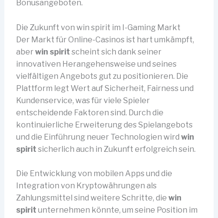
Bonusangeboten.
Die Zukunft von win spirit im I-Gaming Markt
Der Markt für Online-Casinos ist hart umkämpft,
aber
win spirit
scheint sich dank seiner
innovativen Herangehensweise und seines
vielfältigen Angebots gut zu positionieren. Die
Plattform legt Wert auf Sicherheit, Fairness und
Kundenservice, was für viele Spieler
entscheidende Faktoren sind. Durch die
kontinuierliche Erweiterung des Spielangebots
und die Einführung neuer Technologien wird
win
spirit
sicherlich auch in Zukunft erfolgreich sein.
Die Entwicklung von mobilen Apps und die
Integration von Kryptowährungen als
Zahlungsmittel sind weitere Schritte, die
win
spirit
unternehmen könnte, um seine Position im