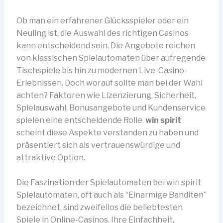
Ob man ein erfahrener Glücksspieler oder ein
Neuling ist, die Auswahl des richtigen Casinos
kann entscheidend sein. Die Angebote reichen
von klassischen Spielautomaten über aufregende
Tischspiele bis hin zu modernen Live-Casino-
Erlebnissen. Doch worauf sollte man bei der Wahl
achten? Faktoren wie Lizenzierung, Sicherheit,
Spielauswahl, Bonusangebote und Kundenservice
spielen eine entscheidende Rolle.
win spirit
scheint diese Aspekte verstanden zu haben und
präsentiert sich als vertrauenswürdige und
attraktive Option.
Die Faszination der Spielautomaten bei win spirit
Spielautomaten, oft auch als “Einarmige Banditen”
bezeichnet, sind zweifellos die beliebtesten
Spiele in Online-Casinos. Ihre Einfachheit,