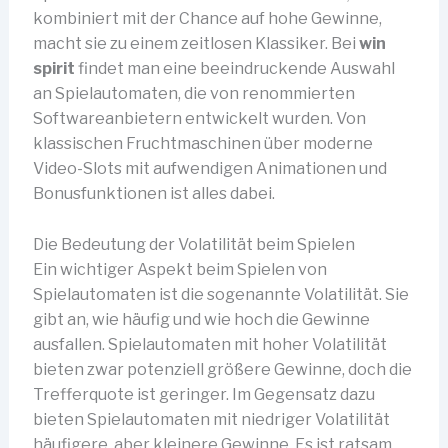
kombiniert mit der Chance auf hohe Gewinne,
macht sie zu einem zeitlosen Klassiker. Bei
win
spirit
findet man eine beeindruckende Auswahl
an Spielautomaten, die von renommierten
Softwareanbietern entwickelt wurden. Von
klassischen Fruchtmaschinen über moderne
Video-Slots mit aufwendigen Animationen und
Bonusfunktionen ist alles dabei.
Die Bedeutung der Volatilität beim Spielen
Ein wichtiger Aspekt beim Spielen von
Spielautomaten ist die sogenannte Volatilität. Sie
gibt an, wie häufig und wie hoch die Gewinne
ausfallen. Spielautomaten mit hoher Volatilität
bieten zwar potenziell größere Gewinne, doch die
Trefferquote ist geringer. Im Gegensatz dazu
bieten Spielautomaten mit niedriger Volatilität
häufigere, aber kleinere Gewinne. Es ist ratsam,