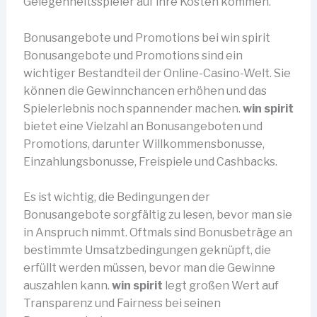
Gelegenheitsspieler auf ihre Kosten kommen.
Bonusangebote und Promotions bei win spirit
Bonusangebote und Promotions sind ein
wichtiger Bestandteil der Online-Casino-Welt. Sie
können die Gewinnchancen erhöhen und das
Spielerlebnis noch spannender machen.
win spirit
bietet eine Vielzahl an Bonusangeboten und
Promotions, darunter Willkommensbonusse,
Einzahlungsbonusse, Freispiele und Cashbacks.
Es ist wichtig, die Bedingungen der
Bonusangebote sorgfältig zu lesen, bevor man sie
in Anspruch nimmt. Oftmals sind Bonusbeträge an
bestimmte Umsatzbedingungen geknüpft, die
erfüllt werden müssen, bevor man die Gewinne
auszahlen kann.
win spirit
legt großen Wert auf
Transparenz und Fairness bei seinen