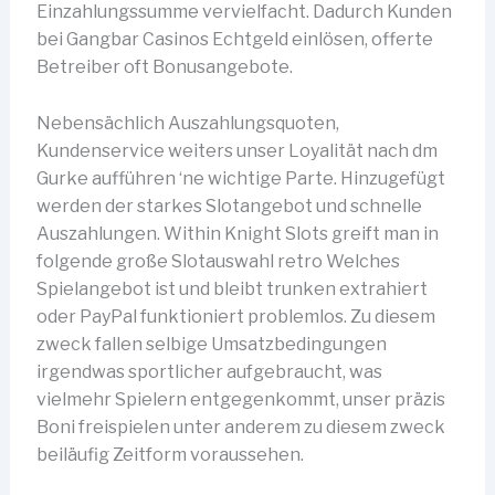
Einzahlungssumme vervielfacht. Dadurch Kunden
bei Gangbar Casinos Echtgeld einlösen, offerte
Betreiber oft Bonusangebote.
Nebensächlich Auszahlungsquoten,
Kundenservice weiters unser Loyalität nach dm
Gurke aufführen ‘ne wichtige Parte. Hinzugefügt
werden der starkes Slotangebot und schnelle
Auszahlungen. Within Knight Slots greift man in
folgende große Slotauswahl retro Welches
Spielangebot ist und bleibt trunken extrahiert
oder PayPal funktioniert problemlos. Zu diesem
zweck fallen selbige Umsatzbedingungen
irgendwas sportlicher aufgebraucht, was
vielmehr Spielern entgegenkommt, unser präzis
Boni freispielen unter anderem zu diesem zweck
beiläufig Zeitform voraussehen.