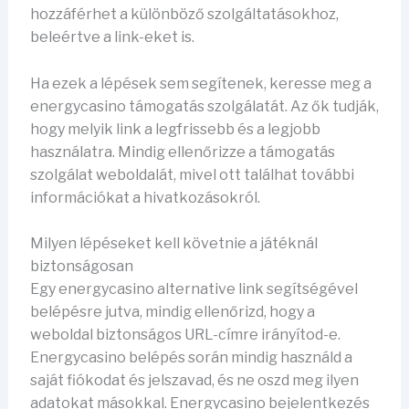
hozzáférhet a különböző szolgáltatásokhoz,
beleértve a link-eket is.
Ha ezek a lépések sem segítenek, keresse meg a
energycasino támogatás szolgálatát. Az ők tudják,
hogy melyik link a legfrissebb és a legjobb
használatra. Mindig ellenőrizze a támogatás
szolgálat weboldalát, mivel ott találhat további
információkat a hivatkozásokról.
Milyen lépéseket kell követnie a játéknál
biztonságosan
Egy energycasino alternative link segítségével
belépésre jutva, mindig ellenőrizd, hogy a
weboldal biztonságos URL-címre irányítod-e.
Energycasino belépés során mindig használd a
saját fiókodat és jelszavad, és ne oszd meg ilyen
adatokat másokkal. Energycasino bejelentkezés