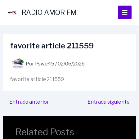
Ir
al
RADIO AMOR FM
contenido
favorite article 211559
Por
Pswe45
/
02/06/2026
favorite article 211559
←
Entrada anterior
Entrada siguiente
→
Related Posts