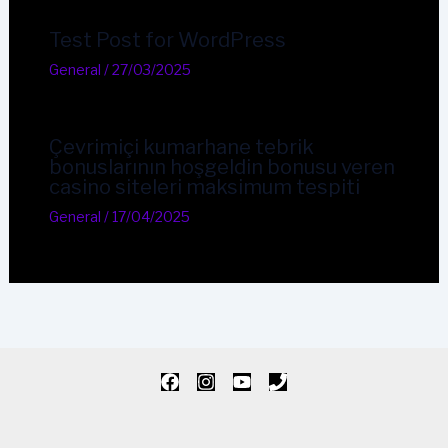
Test Post for WordPress
General
/
27/03/2025
Çevrimiçi kumarhane tebrik
bonuslarının hoşgeldin bonusu veren
casino siteleri maksimum tespiti
General
/
17/04/2025