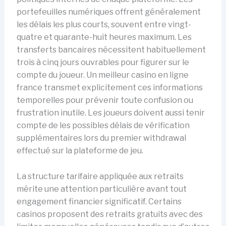
portefeuilles numériques offrent généralement
les délais les plus courts, souvent entre vingt-
quatre et quarante-huit heures maximum. Les
transferts bancaires nécessitent habituellement
trois à cinq jours ouvrables pour figurer sur le
compte du joueur. Un meilleur casino en ligne
france transmet explicitement ces informations
temporelles pour prévenir toute confusion ou
frustration inutile. Les joueurs doivent aussi tenir
compte de les possibles délais de vérification
supplémentaires lors du premier withdrawal
effectué sur la plateforme de jeu.
La structure tarifaire appliquée aux retraits
mérite une attention particulière avant tout
engagement financier significatif. Certains
casinos proposent des retraits gratuits avec des