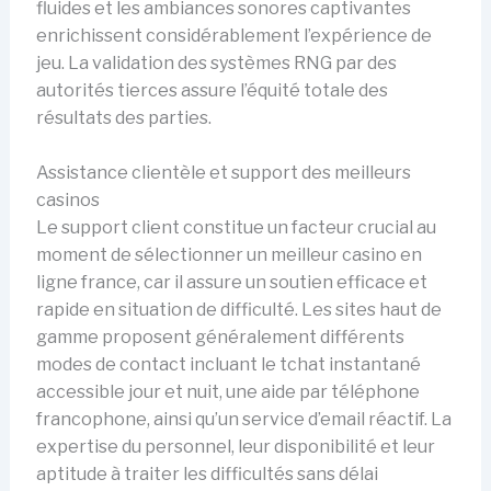
fluides et les ambiances sonores captivantes
enrichissent considérablement l’expérience de
jeu. La validation des systèmes RNG par des
autorités tierces assure l’équité totale des
résultats des parties.
Assistance clientèle et support des meilleurs
casinos
Le support client constitue un facteur crucial au
moment de sélectionner un meilleur casino en
ligne france, car il assure un soutien efficace et
rapide en situation de difficulté. Les sites haut de
gamme proposent généralement différents
modes de contact incluant le tchat instantané
accessible jour et nuit, une aide par téléphone
francophone, ainsi qu’un service d’email réactif. La
expertise du personnel, leur disponibilité et leur
aptitude à traiter les difficultés sans délai