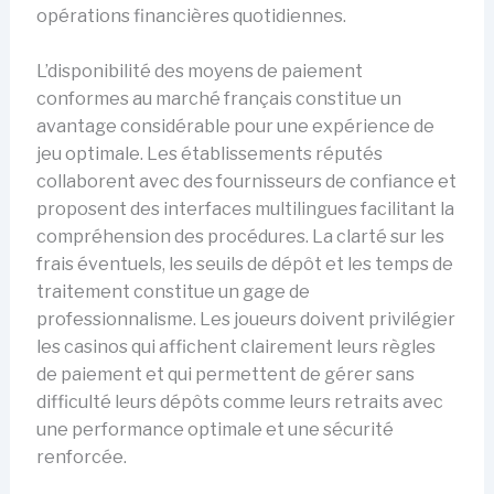
opérations financières quotidiennes.
L’disponibilité des moyens de paiement
conformes au marché français constitue un
avantage considérable pour une expérience de
jeu optimale. Les établissements réputés
collaborent avec des fournisseurs de confiance et
proposent des interfaces multilingues facilitant la
compréhension des procédures. La clarté sur les
frais éventuels, les seuils de dépôt et les temps de
traitement constitue un gage de
professionnalisme. Les joueurs doivent privilégier
les casinos qui affichent clairement leurs règles
de paiement et qui permettent de gérer sans
difficulté leurs dépôts comme leurs retraits avec
une performance optimale et une sécurité
renforcée.