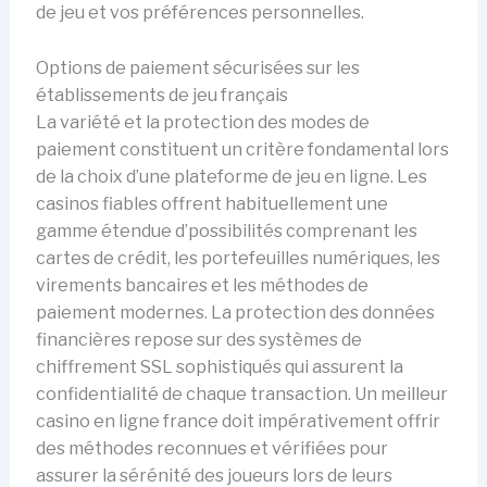
de jeu et vos préférences personnelles.
Options de paiement sécurisées sur les
établissements de jeu français
La variété et la protection des modes de
paiement constituent un critère fondamental lors
de la choix d’une plateforme de jeu en ligne. Les
casinos fiables offrent habituellement une
gamme étendue d’possibilités comprenant les
cartes de crédit, les portefeuilles numériques, les
virements bancaires et les méthodes de
paiement modernes. La protection des données
financières repose sur des systèmes de
chiffrement SSL sophistiqués qui assurent la
confidentialité de chaque transaction. Un meilleur
casino en ligne france doit impérativement offrir
des méthodes reconnues et vérifiées pour
assurer la sérénité des joueurs lors de leurs