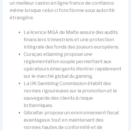
un meilleur casino en ligne france de confiance
même lorsque celui-ci fonctionne sous autorité
étrangère.
La licence MGA de Malte assure des audits
financiers trimestriels et une protection
intégrale des fonds des joueurs européens.
Curaçao eGaming propose une
réglementation souple permettant aux
opérateurs émergents d’entrer rapidement
sur le marché global du gaming.
La UK Gambling Commission établit des
normes rigoureuses sur la promotion et la
sauvegarde des clients à risque
britanniques.
Gibraltar propose un environnement fiscal
avantageux tout en maintenant des
normes hautes de conformité et de