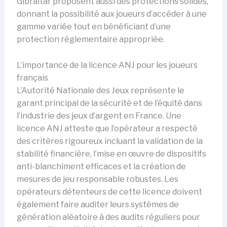
Gibraltar proposent aussi des protections solides,
donnant la possibilité aux joueurs d’accéder à une
gamme variée tout en bénéficiant d’une
protection réglementaire appropriée.
L’importance de la licence ANJ pour les joueurs
français
L’Autorité Nationale des Jeux représente le
garant principal de la sécurité et de l’équité dans
l’industrie des jeux d’argent en France. Une
licence ANJ atteste que l’opérateur a respecté
des critères rigoureux incluant la validation de la
stabilité financière, l’mise en œuvre de dispositifs
anti-blanchiment efficaces et la création de
mesures de jeu responsable robustes. Les
opérateurs détenteurs de cette licence doivent
également faire auditer leurs systèmes de
génération aléatoire à des audits réguliers pour