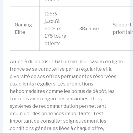
125%
jusqu’à
Gaming
Support
600€ et
38x mise
Elite
prioritai
175 tours
offerts
Au-delà du bonus initial, un meilleur casino en ligne
france se se caractérise par la régularité et la
diversité de ses offres permanentes réservées
aux clients réguliers. Les promotions
hebdomadaires comme les bonus de dépôt, les
tournois avec cagnottes garanties et les
systèmes de recommandation permettent
d’cumuler des bénéfices importants. Il est
important de consulter soigneusement les
conditions générales liées à chaque offre,