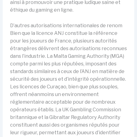
ainsi à promouvoir une pratique ludique saine et
éthique du gaming en ligne.
D’autres autorisations internationales de renom
Bien que la licence ANJ constitue la référence
pour les joueurs de France, plusieurs autorités
étrangères délivrent des autorisations reconnues
dans l’industrie. La Malta Gaming Authority (MGA)
compte parmi les plus réputées, imposant des
standards similaires à ceux de l’ANJ en matière de
sécurité des joueurs et d’intégrité opérationnelle.
Les licences de Curaçao, bien que plus souples,
offrent néanmoins un environnement
réglementaire acceptable pour de nombreux
opérateurs établis. La UK Gambling Commission
britannique et la Gibraltar Regulatory Authority
constituent aussi des organismes réputés pour
leur rigueur, permettant aux joueurs d’identifier