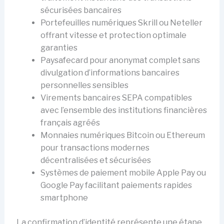
sécurisées bancaires
Portefeuilles numériques Skrill ou Neteller
offrant vitesse et protection optimale
garanties
Paysafecard pour anonymat complet sans
divulgation d’informations bancaires
personnelles sensibles
Virements bancaires SEPA compatibles
avec l’ensemble des institutions financières
français agréés
Monnaies numériques Bitcoin ou Ethereum
pour transactions modernes
décentralisées et sécurisées
Systèmes de paiement mobile Apple Pay ou
Google Pay facilitant paiements rapides
smartphone
La confirmation d’identité représente une étape