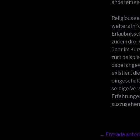
anderem sel
Religious s
weiters in 
Erlaubnissc
zudem drei
über im Kur
zum beispie
dabei angew
existiert d
eingeschalt
selbige Ver
Erfahrungen
auszusehen 
←
Entrada anter