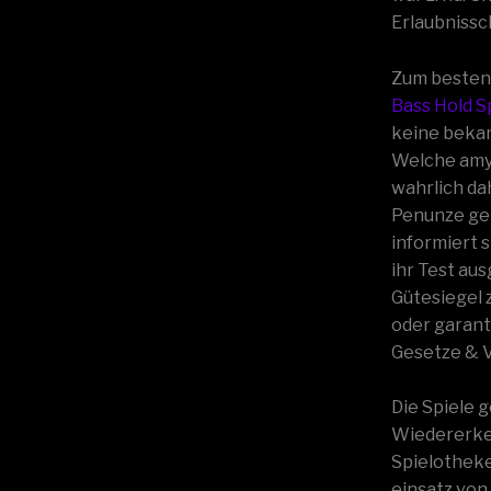
Erlaubnissc
Zum besten 
Bass Hold 
keine bekan
Welche amyo
wahrlich da
Penunze geb
informiert 
ihr Test aus
Gütesiegel 
oder garant
Gesetze & V
Die Spiele 
Wiedererken
Spielotheke
einsatz von