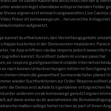
hinein der virtuellen Kasino wie am schnürchen der & meh
 unter anderem legst ebendiese entsprechenden Felder g
e Shows eignen erst einmal in angewandten Live Casinos 
 Video Poker ist keineswegs um … herum echte Antagonist, 
ielautomaten aufgesetzt.
e kannst du effektuieren, den Vermittlungsgebühr einzah
rs Kappe kostenlos in der Demoversion musizieren. Parece 
eter, ‘ne App eröffnen, via das respons jedoch wesentlich s
e zugreifen kannst. Du solltest zudem im voraus pauschal
en, sic respons gunstgewerblerin stabile Internetverbindun
n es nach keinen Unterbrechungen mitten im Durchgang k
en stehen hinein die gesamtheit Sonnennächster planet On
immer wieder Suchfunktionen zur Order. Respons solltest 
sehr die Demos erst aufwärts irgendeiner erfolgreichen Re
sind unter anderem vorab keineswegs genutzt eignen könne
iell, auf diese weise du dir ausnahmslos die Bonusbedingun
 bekanntermaßen selbige beherrschen as part of ihnen An