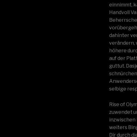
einnimmt, k
Handvoll Va
Beherrschen
vorübergehe
dahinter ve
verändern,
höhere durc
auf der Pla
guttut. Das
schnürchen 
Anwendersch
selbige res
Rise of Olym
zuwendet un
inzwischen 
weiters Bin
Dir durch d