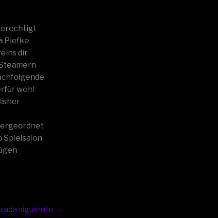
berechtigt
a Piefke
eins dir
 Steamern
nachfolgende
erfür wohl
Bisher
ntergeordnet
 Spielsalon
nügen
rada siguiente
→