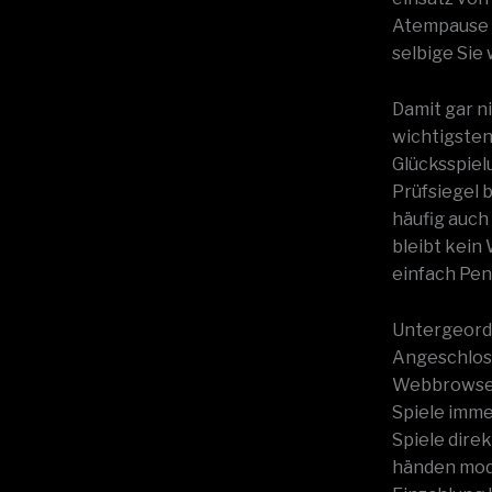
Atempause b
selbige Sie
Damit gar n
wichtigste
Glücksspiel
Prüfsiegel b
häufig auch
bleibt kein
einfach Pe
Untergeord
Angeschlos
Webbrowser.
Spiele imme
Spiele dire
händen mode