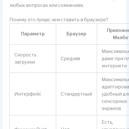
любых вопросах или сомнениях.
Почему это лучше, чем ставить в браузере?
Приложе
Параметр
Браузер
Мелбе
Максимальн
Скорость
Средняя
даже при п
загрузки
интернете
Максималь
адаптирова
Интерфейс
Стандартный
удобный дл
сенсорных
экранов
Есть,