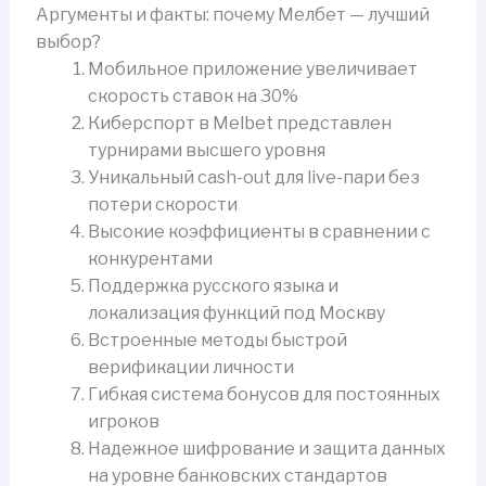
Аргументы и факты: почему Мелбет — лучший
выбор?
Мобильное приложение увеличивает
скорость ставок на 30%
Киберспорт в Melbet представлен
турнирами высшего уровня
Уникальный cash-out для live-пари без
потери скорости
Высокие коэффициенты в сравнении с
конкурентами
Поддержка русского языка и
локализация функций под Москву
Встроенные методы быстрой
верификации личности
Гибкая система бонусов для постоянных
игроков
Надежное шифрование и защита данных
на уровне банковских стандартов