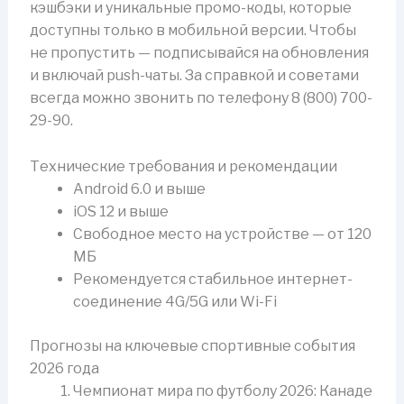
кэшбэки и уникальные промо-коды, которые
доступны только в мобильной версии. Чтобы
не пропустить — подписывайся на обновления
и включай push-чаты. За справкой и советами
всегда можно звонить по телефону 8 (800) 700-
29-90.
Технические требования и рекомендации
Android 6.0 и выше
iOS 12 и выше
Свободное место на устройстве — от 120
МБ
Рекомендуется стабильное интернет-
соединение 4G/5G или Wi-Fi
Прогнозы на ключевые спортивные события
2026 года
Чемпионат мира по футболу 2026: Канаде