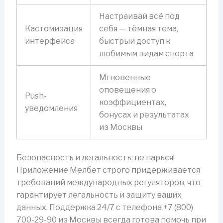
Настраивай всё под
Кастомизация
себя — тёмная тема,
интерфейса
быстрый доступ к
любимым видам спорта
Мгновенные
оповещения о
Push-
коэффициентах,
уведомления
бонусах и результатах
из Москвы
Безопасность и легальность: не парься!
Приложение Мелбет строго придерживается
требований международных регуляторов, что
гарантирует легальность и защиту ваших
данных. Поддержка 24/7 с телефона +7 (800)
700-29-90 из Москвы всегда готова помочь при