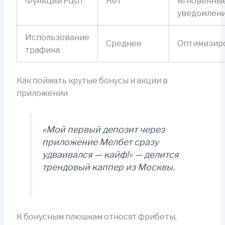
Функции Push
Нет
мгновенны
уведомлен
Использование
Среднее
Оптимизир
трафика
Как поймать крутые бонусы и акции в
приложении
«Мой первый депозит через
приложение Мелбет сразу
удваивался — кайф!» — делится
трендовый каппер из Москвы.
К бонусным плюшкам относят фрибеты,