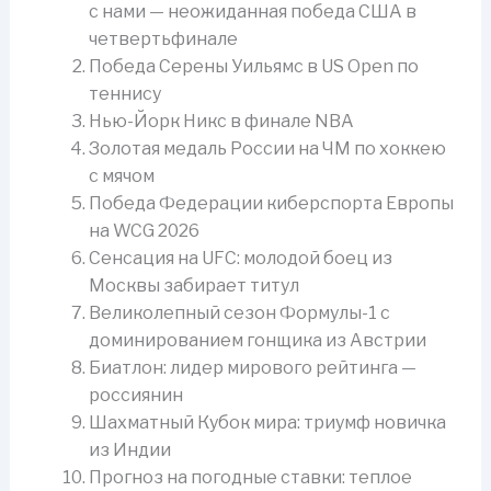
с нами — неожиданная победа США в
четвертьфинале
Победа Серены Уильямс в US Open по
теннису
Нью-Йорк Никс в финале NBA
Золотая медаль России на ЧМ по хоккею
с мячом
Победа Федерации киберспорта Европы
на WCG 2026
Сенсация на UFC: молодой боец из
Москвы забирает титул
Великолепный сезон Формулы-1 с
доминированием гонщика из Австрии
Биатлон: лидер мирового рейтинга —
россиянин
Шахматный Кубок мира: триумф новичка
из Индии
Прогноз на погодные ставки: теплое