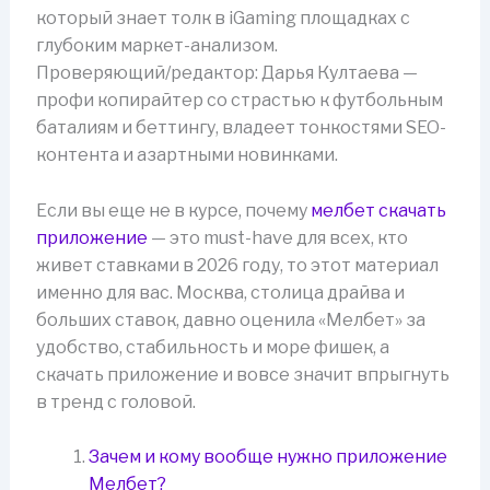
который знает толк в iGaming площадках с
глубоким маркет-анализом.
Проверяющий/редактор:
Дарья Култаева
—
профи копирайтер со страстью к футбольным
баталиям и беттингу, владеет тонкостями SEO-
контента и азартными новинками.
Если вы еще не в курсе, почему
мелбет скачать
приложение
— это must-have для всех, кто
живет ставками в 2026 году, то этот материал
именно для вас. Москва, столица драйва и
больших ставок, давно оценила «Мелбет» за
удобство, стабильность и море фишек, а
скачать приложение и вовсе значит впрыгнуть
в тренд с головой.
Зачем и кому вообще нужно приложение
Мелбет?