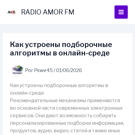
Ir
al
RADIO AMOR FM
contenido
Как устроены подборочные
алгоритмы в онлайн-среде
Por
Pswe45
/
01/06/2026
Как устроены подборочные алгоритмы в
онлайн-среде
Рекомендательные механизмы применяются
во основной части современных электронных
сервисов. Они дают возможность собирать
персонализированные подборки информации,
продуктов, аудио, видео, статей а также иных