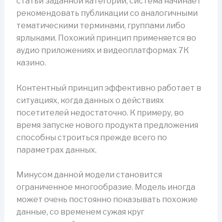
статьи заданной категории, система начинает
рекомендовать публикации со аналогичными
тематическими терминами, группами либо
ярлыками. Похожий принцип применяется во
аудио приложениях и видеоплатформах 7К
казино.
Контентный принцип эффективно работает в
ситуациях, когда данных о действиях
посетителей недостаточно. К примеру, во
время запуске нового продукта предложения
способны строиться прежде всего по
параметрах данных.
Минусом данной модели становится
ограниченное многообразие. Модель иногда
может очень постоянно показывать похожие
данные, со временем сужая круг