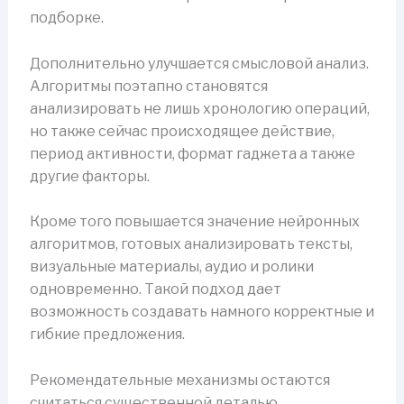
подборке.
Дополнительно улучшается смысловой анализ.
Алгоритмы поэтапно становятся
анализировать не лишь хронологию операций,
но также сейчас происходящее действие,
период активности, формат гаджета а также
другие факторы.
Кроме того повышается значение нейронных
алгоритмов, готовых анализировать тексты,
визуальные материалы, аудио и ролики
одновременно. Такой подход дает
возможность создавать намного корректные и
гибкие предложения.
Рекомендательные механизмы остаются
считаться существенной деталью