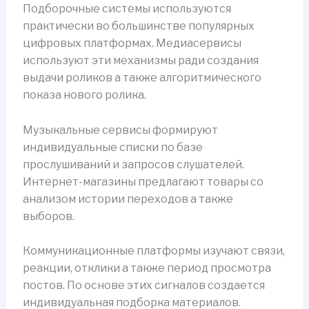
Подборочные системы используются
практически во большинстве популярных
цифровых платформах. Медиасервисы
используют эти механизмы ради создания
выдачи роликов а также алгоритмического
показа нового ролика.
Музыкальные сервисы формируют
индивидуальные списки по базе
прослушиваний и запросов слушателей.
Интернет-магазины предлагают товары со
анализом истории переходов а также
выборов.
Коммуникационные платформы изучают связи,
реакции, отклики а также период просмотра
постов. По основе этих сигналов создается
индивидуальная подборка материалов.