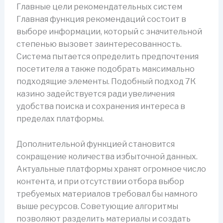
Главные цели рекомендательных систем
Главная функция рекомендаций состоит в
выборе информации, который с значительной
степенью вызовет заинтересованность.
Система пытается определить предпочтения
посетителя а также подобрать максимально
подходящие элементы. Подобный подход 7К
казино задействуется ради увеличения
удобства поиска и сохранения интереса в
пределах платформы.
Дополнительной функцией становится
сокращение количества избыточной данных.
Актуальные платформы хранят огромное число
контента, и при отсутствии отбора выбор
требуемых материалов требовал бы намного
выше ресурсов. Советующие алгоритмы
позволяют разделить материалы и создать