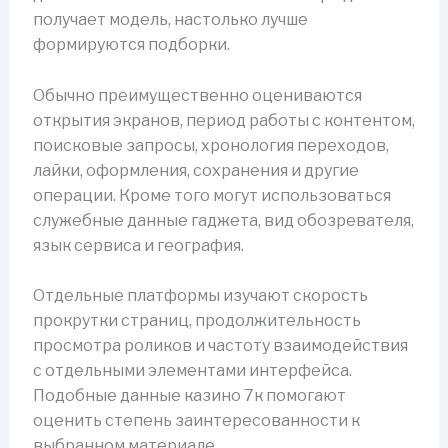
получает модель, настолько лучше
формируются подборки.
Обычно преимущественно оцениваются
открытия экранов, период работы с контентом,
поисковые запросы, хронология переходов,
лайки, оформления, сохранения и другие
операции. Кроме того могут использоваться
служебные данные гаджета, вид обозревателя,
язык сервиса и география.
Отдельные платформы изучают скорость
прокрутки страниц, продолжительность
просмотра роликов и частоту взаимодействия
с отдельными элементами интерфейса.
Подобные данные казино 7к помогают
оценить степень заинтересованности к
выбранном материале.