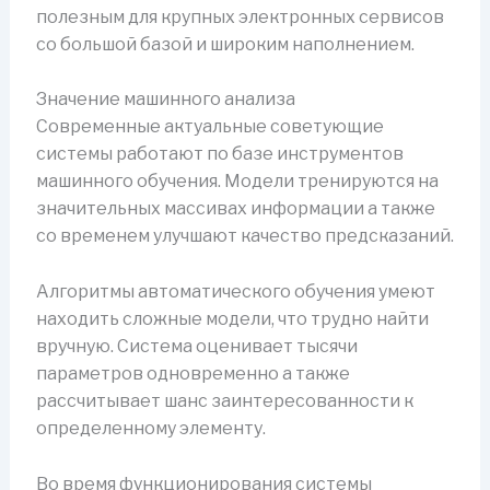
полезным для крупных электронных сервисов
со большой базой и широким наполнением.
Значение машинного анализа
Современные актуальные советующие
системы работают по базе инструментов
машинного обучения. Модели тренируются на
значительных массивах информации а также
со временем улучшают качество предсказаний.
Алгоритмы автоматического обучения умеют
находить сложные модели, что трудно найти
вручную. Система оценивает тысячи
параметров одновременно а также
рассчитывает шанс заинтересованности к
определенному элементу.
Во время функционирования системы