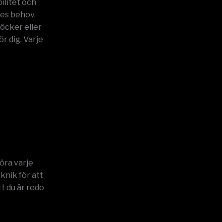
ilitet och
res behov.
öcker eller
r dig. Varje
öra varje
knik för att
t du är redo