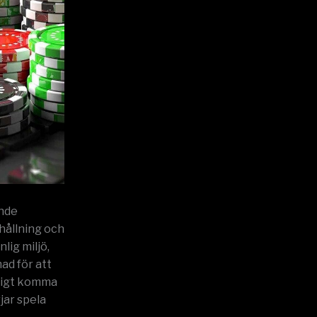
ande
hållning och
lig miljö,
ad för att
idigt komma
jar spela