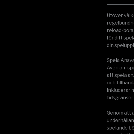
Utöver välk
regelbundna
reload-bonus
för ditt sp
din speluppl
Spela Ansva
Även om spä
att spela an
och tillhand
inkluderar m
tidsgränser 
Genom att a
underhållan
spelande bör