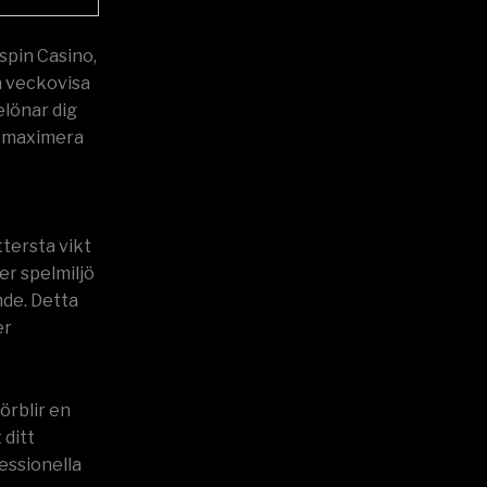
spin Casino,
a veckovisa
elönar dig
n maximera
tersta vikt
er spelmiljö
nde. Detta
er
örblir en
 ditt
essionella