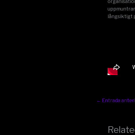
organisatio
uppmuntrar e
långsiktigt 
←
Entrada anter
Relate