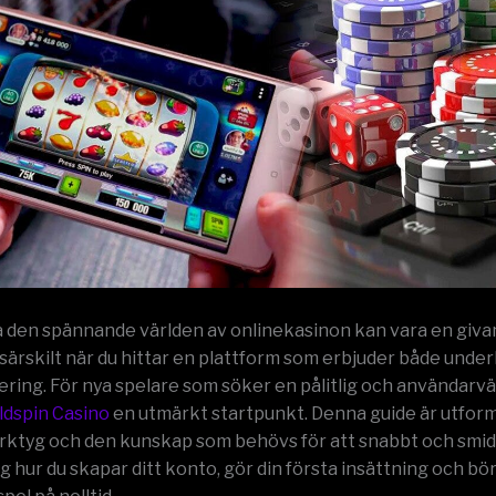
a den spännande världen av onlinekasinon kan vara en giv
 särskilt när du hittar en plattform som erbjuder både under
ring. För nya spelare som söker en pålitlig och användarvän
ldspin Casino
en utmärkt startpunkt. Denna guide är utform
erktyg och den kunskap som behövs för att snabbt och sm
ig hur du skapar ditt konto, gör din första insättning och bör