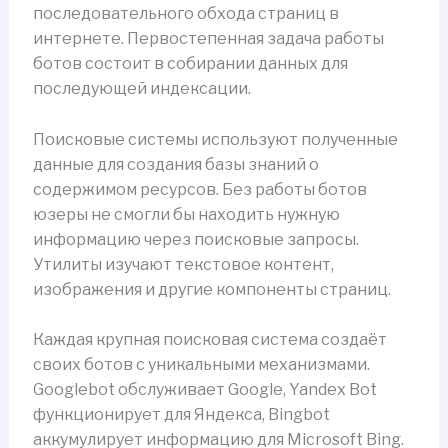
последовательного обхода страниц в
интернете. Первостепенная задача работы
ботов состоит в собирании данных для
последующей индексации.
Поисковые системы используют полученные
данные для создания базы знаний о
содержимом ресурсов. Без работы ботов
юзеры не смогли бы находить нужную
информацию через поисковые запросы.
Утилиты изучают текстовое контент,
изображения и другие компоненты страниц.
Каждая крупная поисковая система создаёт
своих ботов с уникальными механизмами.
Googlebot обслуживает Google, Yandex Bot
функционирует для Яндекса, Bingbot
аккумулирует информацию для Microsoft Bing.