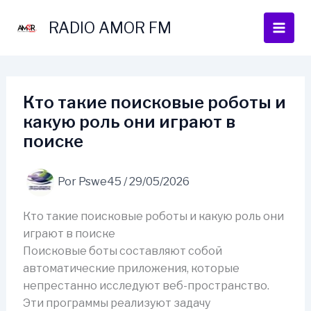
Ir
al
RADIO AMOR FM
contenido
Кто такие поисковые роботы и
какую роль они играют в
поиске
Por
Pswe45
/
29/05/2026
Кто такие поисковые роботы и какую роль они
играют в поиске
Поисковые боты составляют собой
автоматические приложения, которые
непрестанно исследуют веб-пространство.
Эти программы реализуют задачу