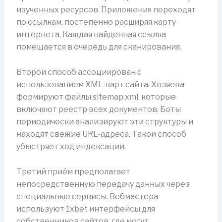
изученных ресурсов. Приложения переходят
по ссылкам, постепенно расширяя карту
интернета. Каждая найденная ссылка
помещается в очередь для сканирования.
Второй способ ассоциирован с
использованием XML-карт сайта. Хозяева
формируют файлы sitemap.xml, которые
включают реестр всех документов. Боты
периодически анализируют эти структуры и
находят свежие URL-адреса. Такой способ
убыстряет ход индексации.
Третий приём предполагает
непосредственную передачу данных через
специальные сервисы. Вебмастера
используют 1xbet интерфейсы для
собственников сайтов, где могут