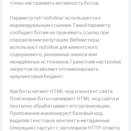
тонко настраивать активность ботов.
Параметр rel=’nofollow’ используется к
индивидуальным ссылкам. Такой параметр
сообщает ботам не принимать ссылку при
определении репутации. Вебмастеры
используют nofollow для клиентского
содержимого, рекламных линков или
ненадёжных источников. Грамотная настройка
запретов позволяет оптимизировать
краулинговый бюджет.
Как боты читают HTML‑код и контент сайта
Поисковые боты скачивают HTML-код сайта и
поэтапно обрабатывают его организацию.
Приложения анализируют базовый код,
выделяя текстовое контент и метаданные.
Операция стартует с заголовков HTTP-ответа,