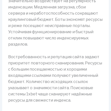
значительно воздействует на регулярность
индексации. Медленная загрузка, сбои
сервера и неработоспособность сокращают
краулинговый бюджет. Боты экономят ресурсы
и реже посещают неисправные порталы.
Устойчивая функционирование и быстрый
отклик повышают число индексируемых
разделов.
Востребованность и репутация сайта задают
приоритет повторного сканирования. Ресурсы
с большим посещаемостью и хорошими
входящими ссылками получают увеличенный
бюджет. Количество исходящих ссылок
указывает о значимости сайта. Поисковые
системы 1xbet чаще сканируют надёжные
ресурсы для свежести индекса.