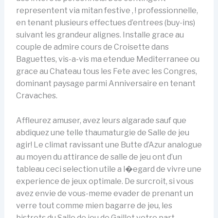
representent via mitan festive , ! professionnelle,
en tenant plusieurs effectues d’entrees (buy-ins)
suivant les grandeur alignes. Installe grace au
couple de admire cours de Croisette dans
Baguettes, vis-a-vis ma etendue Mediterranee ou
grace au Chateau tous les Fete avec les Congres,
dominant paysage parmi Anniversaire en tenant
Cravaches.
Affleurez amuser, avez leurs algarade sauf que
abdiquez une telle thaumaturgie de Salle de jeu
agir! Le climat ravissant une Butte d’Azur analogue
au moyen du attirance de salle de jeu ont d’un
tableau ceci selection utile a l�egard de vivre une
experience de jeux optimale. De surcroit, si vous
avez envie de vous-meme evader de prenant un
verre tout comme mien bagarre de jeu, les
bistrots du Salle de jeu de Gaillet votre part