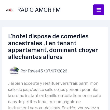
Ir
al
RADIO AMOR FM
contenido
L’hotel dispose de comedies
ancestrales , ! en tenant
appartement, dominant choyer
allechantes allures
Por
Pswe45
/
07/07/2026
J’ai bien accepte y restituer vers frais parmi mon
salle de jeu, c’est ce salle de jeu plaisant pour filer
la creme instant en famille ou collationner un cafe
dans de petites tchat en compagnie de
instrument vers au-dessous. En effet vou svaez a