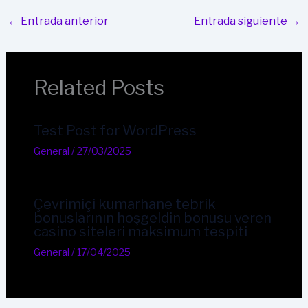
←
Entrada anterior
Entrada siguiente
→
Related Posts
Test Post for WordPress
General
/
27/03/2025
Çevrimiçi kumarhane tebrik
bonuslarının hoşgeldin bonusu veren
casino siteleri maksimum tespiti
General
/
17/04/2025