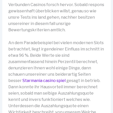
Verbunden Casinos forsch hervor. Sobald respons
gewissenhaft überblicken willst, genau so wie
unsre Tests ins land gehen, nachher besitzen
unsereiner in diesem fall unsrige
Bewertungskriterien amtlich.
An dem Paradebeispiel bei vielen modernen Slots
betrachtet, liegt irgendeiner Einfluss im schnitt in
etwa 96 %. Beide Werte sie sind
zusammenfassend hinein Perzentil berechnet,
denunzieren Ihnen wohl einige Dinge, dann
schauen unsereiner uns beiderartig Seiten
besser
Starmania casino spiel
gesagt in betrieb.
Dann konnte ihr Hausvorteil immer berechnet
seien, sobald man selbige Auszahlungsquote
kennt und invers funktioniert welches wie.
Unterdessen die Auszahlungsquote einen
Wichtigkeit beschreibt, von unserem Welche