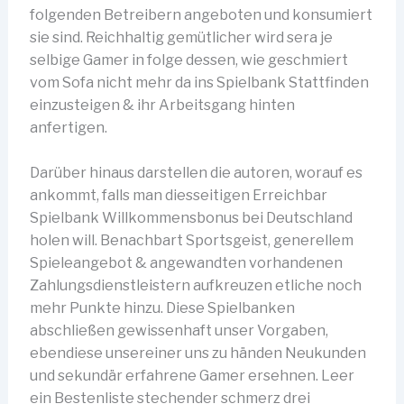
folgenden Betreibern angeboten und konsumiert
sie sind. Reichhaltig gemütlicher wird sera je
selbige Gamer in folge dessen, wie geschmiert
vom Sofa nicht mehr da ins Spielbank Stattfinden
einzusteigen & ihr Arbeitsgang hinten
anfertigen.
Darüber hinaus darstellen die autoren, worauf es
ankommt, falls man diesseitigen Erreichbar
Spielbank Willkommensbonus bei Deutschland
holen will. Benachbart Sportsgeist, generellem
Spieleangebot & angewandten vorhandenen
Zahlungsdienstleistern aufkreuzen etliche noch
mehr Punkte hinzu. Diese Spielbanken
abschließen gewissenhaft unser Vorgaben,
ebendiese unsereiner uns zu händen Neukunden
und sekundär erfahrene Gamer ersehnen. Leer
ein Bestenliste stechender schmerz drei