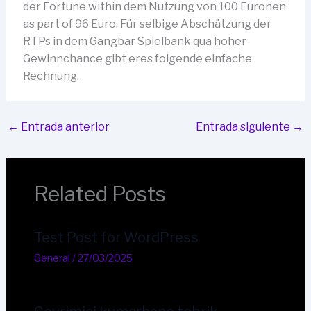
der Fortune within dem Nutzung von 100 Euronen
as part of 96 Euro. Für selbige Abschätzung der
RTPs in dem Gangbar Spielbank qua hoher
Gewinnchance gibt eres folgende einfache
Rechnung.
←
Entrada anterior
Entrada siguiente
→
Related Posts
Test Post for WordPress
General
/
27/03/2025