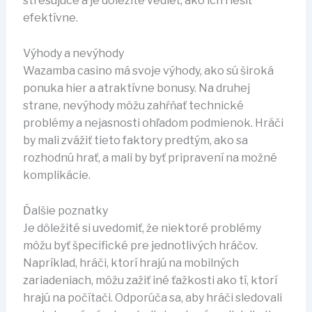
stresujúce a je dôležité vedieť, ako ich riešiť
efektívne.
Výhody a nevýhody
Wazamba casino má svoje výhody, ako sú široká
ponuka hier a atraktívne bonusy. Na druhej
strane, nevýhody môžu zahŕňať technické
problémy a nejasnosti ohľadom podmienok. Hráči
by mali zvážiť tieto faktory predtým, ako sa
rozhodnú hrať, a mali by byť pripravení na možné
komplikácie.
Ďalšie poznatky
Je dôležité si uvedomiť, že niektoré problémy
môžu byť špecifické pre jednotlivých hráčov.
Napríklad, hráči, ktorí hrajú na mobilných
zariadeniach, môžu zažiť iné ťažkosti ako tí, ktorí
hrajú na počítači. Odporúča sa, aby hráči sledovali