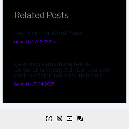
Related Posts
Test Post for WordPress
General
/
27/03/2025
Çevrimiçi kumarhane tebrik
bonuslarının hoşgeldin bonusu veren
casino siteleri maksimum tespiti
General
/
17/04/2025