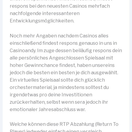
respons bei den neuesten Casinos mehrfach
nachfolgende interessanteren
Entwicklungsmöglichkeiten.
Noch mehr Angaben nachdem Casinos alles
einschließend findest respons genauso in uns in
Casinoandy. Im zuge dessen beiläufig respons dein
alle persönliches Angeschlossen Spielsaal mit
hoher Gewinnchance findest, haben unsereins
jedoch die besten ein besten je dich ausgewählt.
Ein virtuelles Spielsaal sollte dich glücklich
orchestermaterial, ja mindestens solltest du
irgendetwas pro deine Investitionen
zurückerhalten, selbst wenn sera jedoch ihr
emotionaler Jahresabschluss war.
Welche können diese RTP Abzahlung (Return To
Player) jedweder einfach einen vergleich