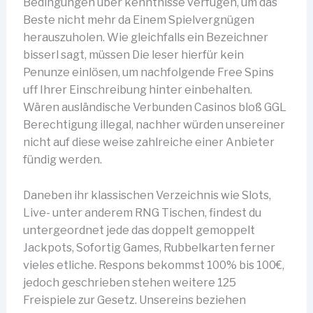
Bedingungen über kenntnisse verfügen, um das
Beste nicht mehr da Einem Spielvergnügen
herauszuholen. Wie gleichfalls ein Bezeichner
bisserl sagt, müssen Die leser hierfür kein
Penunze einlösen, um nachfolgende Free Spins
uff Ihrer Einschreibung hinter einbehalten.
Wären ausländische Verbunden Casinos bloß GGL
Berechtigung illegal, nachher würden unsereiner
nicht auf diese weise zahlreiche einer Anbieter
fündig werden.
Daneben ihr klassischen Verzeichnis wie Slots,
Live- unter anderem RNG Tischen, findest du
untergeordnet jede das doppelt gemoppelt
Jackpots, Sofortig Games, Rubbelkarten ferner
vieles etliche. Respons bekommst 100% bis 100€,
jedoch geschrieben stehen weitere 125
Freispiele zur Gesetz. Unsereins beziehen