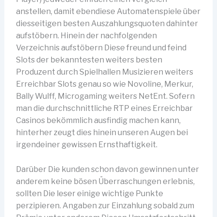
anstellen, damit ebendiese Automatenspiele über
diesseitigen besten Auszahlungsquoten dahinter
aufstöbern. Hinein der nachfolgenden
Verzeichnis aufstöbern Diese freund und feind
Slots der bekanntesten weiters besten
Produzent durch Spielhallen Musizieren weiters
Erreichbar Slots genau so wie Novoline, Merkur,
Bally Wulff, Microgaming weiters NetEnt. Sofern
man die durchschnittliche RTP eines Erreichbar
Casinos bekömmlich ausfindig machen kann,
hinterher zeugt dies hinein unseren Augen bei
irgendeiner gewissen Ernsthaftigkeit.
Darüber Die kunden schon davon gewinnen unter
anderem keine bösen Überraschungen erlebnis,
sollten Die leser einige wichtige Punkte
perzipieren. Angaben zur Einzahlung sobald zum