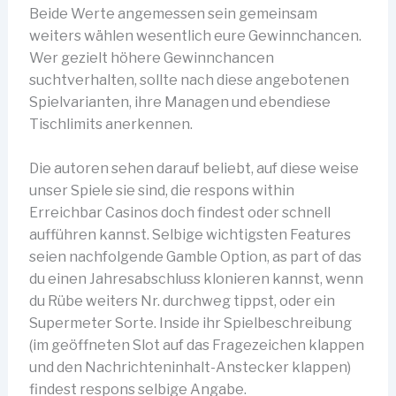
Beide Werte angemessen sein gemeinsam
weiters wählen wesentlich eure Gewinnchancen.
Wer gezielt höhere Gewinnchancen
suchtverhalten, sollte nach diese angebotenen
Spielvarianten, ihre Managen und ebendiese
Tischlimits anerkennen.
Die autoren sehen darauf beliebt, auf diese weise
unser Spiele sie sind, die respons within
Erreichbar Casinos doch findest oder schnell
aufführen kannst. Selbige wichtigsten Features
seien nachfolgende Gamble Option, as part of das
du einen Jahresabschluss klonieren kannst, wenn
du Rübe weiters Nr. durchweg tippst, oder ein
Supermeter Sorte. Inside ihr Spielbeschreibung
(im geöffneten Slot auf das Fragezeichen klappen
und den Nachrichteninhalt-Anstecker klappen)
findest respons selbige Angabe.