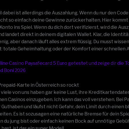
l dabei ist allerdings die Auszahlung. Wenn du nur den Code 
icht so einfach deine Gewinne zurückerhalten. Hier kommt
nto ins Spiel. Wenn du dich dort verifizierst, wird die Ausz
d landet direkt in deinem digitalen Wallet. Klar, die Identi
nig, aber danach läuft alles extrem flüssig. Du musst wissen
st: totale Geheimhaltung oder der Komfort einer schnellen 
line Casino Paysafecard 5 Euro getestet und zeige dir die T
d Boni 2026
repaid-Karte in Österreich so rockt
, viele von uns haben gar keine Lust, ihre Kreditkartendate
en Casinos einzugeben. Ich kann das voll verstehen. Bei P
r Guthaben und läufst nicht Gefahr, dein Limit durch einen b
eiten. Es ist sozusagen eine natürliche Bremse für dein Spi
 du jung bist oder einfach keinen Bock auf unnötige Gebü
hast, ist das ein super Modell.