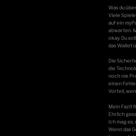
Was du über
Viele Spiel
auf ein myP
abwarten. M
okay. Du sol
das Wallet 
Die Sicherh
die Technol
noch nie Pr
einen Fehle
Vorteil, wen
Mein Fazit 
Ehrlich ges
Ich mag es,
Wenn das Gel