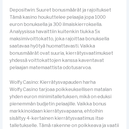
Depositwin: Suuret bonusmäärät ja rajoitukset
Tämä kasino houkuttelee pelaajia jopa 1000
euron bonuksella ja 300 ilmaiskierroksella.
Analyysissa havaittiin kuitenkin tiukka 5x
maksimivoittokatto, joka rajoittaa bonuksella
saatavaa hyötyä huomattavasti. Vaikka
bonusmäärät ovat suuria, kierrätysvaatimukset
yhdessä voittokattojen kanssa kaventavat
pelaajan matemaattista odotusarvoa.
Wolfy Casino: Kierrätysvapauden harha
Wolfy Casino tarjoaa poikkeuksellisen matalan
yhden euron minimitalletuksen, mikä on eduksi
pienemmän budjetin pelaajille. Vaikka bonus
markkinoidaan kierrätysvapaana, ehtoihin
sisältyy 4-kertainen kierrätysvaatimus itse
talletukselle. Tämä rakenne on poikkeava ja vaatii