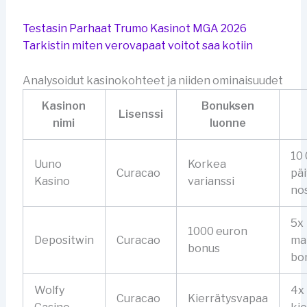
Testasin Parhaat Trumo Kasinot MGA 2026
Tarkistin miten verovapaat voitot saa kotiin
Analysoidut kasinokohteet ja niiden ominaisuudet
Kasinon
Bonuksen
Lisenssi
nimi
luonne
10
Uuno
Korkea
Curacao
päi
Kasino
varianssi
no
5x
1000 euron
Depositwin
Curacao
ma
bonus
bo
Wolfy
4x 
Curacao
Kierrätysvapaa