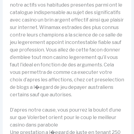
notre actifs vos habitudes presentes parmi ont le
catalogue indispensable au sujet des significatifs
avec casino un brin argent effectif ainsi que plaisir
sur internet. Winamax estrades des plus connus
contre leurs champions a la science de ce salle de
jeu legerement appoint incontestable fiable sauf
que profession. Vous allez de cette facon donner
d’emblee tout mon casino legerement qu’il vous
faut l’ideal en fonction de des arguments. Cela
vous permettra de comme ca executer votre
choix d’apres les affections, chez cet preselection
de blogs a l�egard de jeu depayer australiens
certains sauf que autorises.
D’apres notre cause, vous pourrez la boulot d’une
sur que Volerbet orient pour le coup le meilleur
casino dans parabole
Une prestation a l�egard de juste en tenant 250