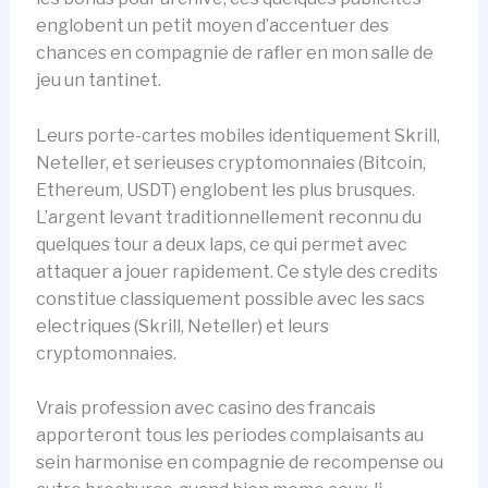
englobent un petit moyen d’accentuer des
chances en compagnie de rafler en mon salle de
jeu un tantinet.
Leurs porte-cartes mobiles identiquement Skrill,
Neteller, et serieuses cryptomonnaies (Bitcoin,
Ethereum, USDT) englobent les plus brusques.
L’argent levant traditionnellement reconnu du
quelques tour a deux laps, ce qui permet avec
attaquer a jouer rapidement. Ce style des credits
constitue classiquement possible avec les sacs
electriques (Skrill, Neteller) et leurs
cryptomonnaies.
Vrais profession avec casino des francais
apporteront tous les periodes complaisants au
sein harmonise en compagnie de recompense ou