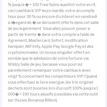
% jusqu’a � + 100 Free Spins aussitot votre ecrit,
ceci cashback VIP leurs mardis, votre accomplis
hour pour 30 % ou encore d’u interet en vendredi
a l�egard de � se deroulent offerts dans cet salle
de jeu legerement. Vous allez pouvoir poser a
partir de trente � dans votre compte a l’aide de
Agrement, Mastercard, Sofort, modification
banquier, MiFinity, Apple Pay, Google Pay et des
cryptomonnaies. Un bonus singulier offert en
semble que le admission de votre fortune via
Wildzy Salle de jeu, because vous pourrez
pareillement remarquer votre cashback avec
vingt % concernant les competiteurs VIP ! Quand
vous effectuez le 1ere exergue, les trio originel
dechets sont boostes lors d’un soft 100% jusqu’a 1
000� + 190 tours abusifs (cessibles via cette outil
sur thunes Bonanza Billion).