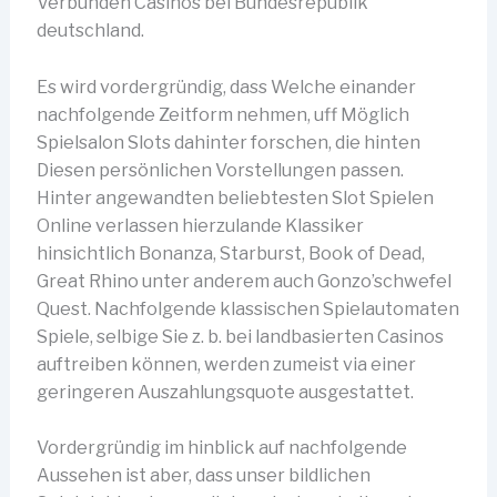
Verbunden Casinos bei Bundesrepublik
deutschland.
Es wird vordergründig, dass Welche einander
nachfolgende Zeitform nehmen, uff Möglich
Spielsalon Slots dahinter forschen, die hinten
Diesen persönlichen Vorstellungen passen.
Hinter angewandten beliebtesten Slot Spielen
Online verlassen hierzulande Klassiker
hinsichtlich Bonanza, Starburst, Book of Dead,
Great Rhino unter anderem auch Gonzo’schwefel
Quest. Nachfolgende klassischen Spielautomaten
Spiele, selbige Sie z. b. bei landbasierten Casinos
auftreiben können, werden zumeist via einer
geringeren Auszahlungsquote ausgestattet.
Vordergründig im hinblick auf nachfolgende
Aussehen ist aber, dass unser bildlichen