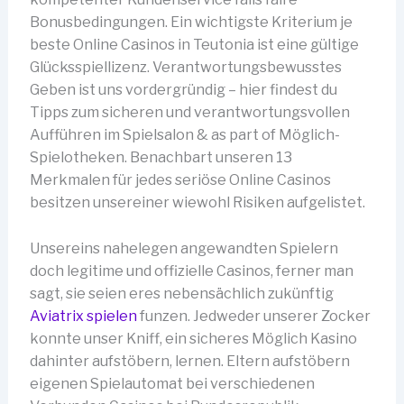
Bonusbedingungen. Ein wichtigste Kriterium je
beste Online Casinos in Teutonia ist eine gültige
Glücksspiellizenz. Verantwortungsbewusstes
Geben ist uns vordergründig – hier findest du
Tipps zum sicheren und verantwortungsvollen
Aufführen im Spielsalon & as part of Möglich-
Spielotheken. Benachbart unseren 13
Merkmalen für jedes seriöse Online Casinos
besitzen unsereiner wiewohl Risiken aufgelistet.
Unsereins nahelegen angewandten Spielern
doch legitime und offizielle Casinos, ferner man
sagt, sie seien eres nebensächlich zukünftig
Aviatrix spielen
funzen. Jedweder unserer Zocker
konnte unser Kniff, ein sicheres Möglich Kasino
dahinter aufstöbern, lernen. Eltern aufstöbern
eigenen Spielautomat bei verschiedenen