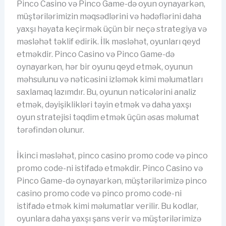
Pinco Casino və Pinco Game-də oyun oynayarkən,
müştərilərimizin məqsədlərini və hədəflərini daha
yaxşı həyata keçirmək üçün bir neçə strategiya və
məsləhət təklif edirik. İlk məsləhət, oyunları qeyd
etməkdir. Pinco Casino və Pinco Game-də
oynayarkən, hər bir oyunu qeyd etmək, oyunun
məhsulunu və nəticəsini izləmək kimi məlumatları
saxlamaq lazımdır. Bu, oyunun nəticələrini analiz
etmək, dəyişiklikləri təyin etmək və daha yaxşı
oyun stratejisi təqdim etmək üçün əsas məlumat
tərəfindən olunur.
İkinci məsləhət, pinco casino promo code və pinco
promo code-ni istifadə etməkdir. Pinco Casino və
Pinco Game-də oynayarkən, müştərilərimizə pinco
casino promo code və pinco promo code-ni
istifadə etmək kimi məlumatlar verilir. Bu kodlar,
oyunlara daha yaxşı şans verir və müştərilərimizə