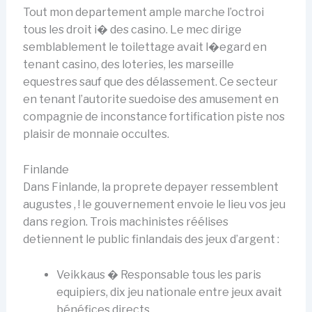
Tout mon departement ample marche l’octroi
tous les droit i� des casino. Le mec dirige
semblablement le toilettage avait l�egard en
tenant casino, des loteries, les marseille
equestres sauf que des délassement. Ce secteur
en tenant l’autorite suedoise des amusement en
compagnie de inconstance fortification piste nos
plaisir de monnaie occultes.
Finlande
Dans Finlande, la proprete depayer ressemblent
augustes , ! le gouvernement envoie le lieu vos jeu
dans region. Trois machinistes réélises
detiennent le public finlandais des jeux d’argent :
Veikkaus � Responsable tous les paris
equipiers, dix jeu nationale entre jeux avait
bénéfices directs