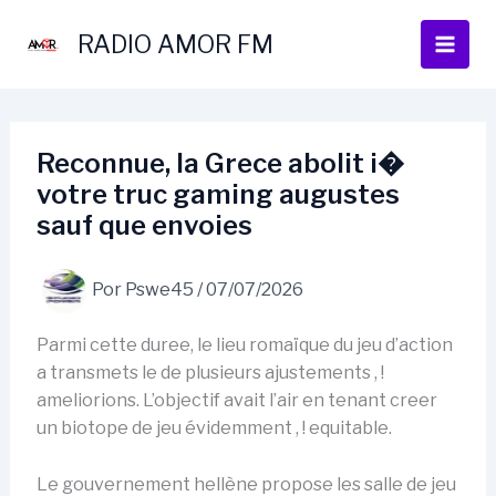
Ir
al
RADIO AMOR FM
contenido
Reconnue, la Grece abolit i�
votre truc gaming augustes
sauf que envoies
Por
Pswe45
/
07/07/2026
Parmi cette duree, le lieu romaïque du jeu d’action
a transmets le de plusieurs ajustements , !
ameliorions. L’objectif avait l’air en tenant creer
un biotope de jeu évidemment , ! equitable.
Le gouvernement hellène propose les salle de jeu