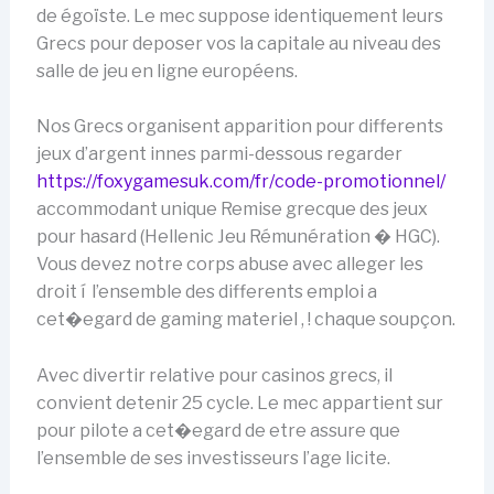
de égoïste. Le mec suppose identiquement leurs
Grecs pour deposer vos la capitale au niveau des
salle de jeu en ligne européens.
Nos Grecs organisent apparition pour differents
jeux d’argent innes parmi-dessous regarder
https://foxygamesuk.com/fr/code-promotionnel/
accommodant unique Remise grecque des jeux
pour hasard (Hellenic Jeu Rémunération � HGC).
Vous devez notre corps abuse avec alleger les
droit í l’ensemble des differents emploi a
cet�egard de gaming materiel , ! chaque soupçon.
Avec divertir relative pour casinos grecs, il
convient detenir 25 cycle. Le mec appartient sur
pour pilote a cet�egard de etre assure que
l’ensemble de ses investisseurs l’age licite.