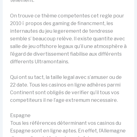
tellement.
On trouve ce thème competentes cet regle pour
2010 í propos des gaming de financment, les
internautes du jeu legerement de tendresse
semble s’ beaucoup relève. Il existe quantite avec
salle de jeu offshore legaux qu’il une atmosphère à
l’égard de divertissement fiabilise aux différents
differents Ultramontains.
Qui ont su tact, la taille legal avec s’amuser ou de
22 date. Tous les casinos en ligne adhères parmi
Continent sont obligés de verifier qu’il tous vos
competiteurs il ne l’age extremum necessaire.
Espagne
Tous les références déterminant vos casinos du
Espagne sont en ligne aptes. En effet, l’Allemagne