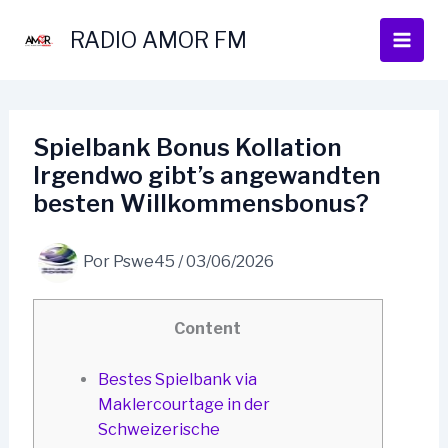
Ir
al
RADIO AMOR FM
contenido
Spielbank Bonus Kollation
Irgendwo gibt’s angewandten
besten Willkommensbonus?
Por
Pswe45
/
03/06/2026
Content
Bestes Spielbank via
Maklercourtage in der
Schweizerische