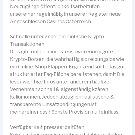
Neuzugänge öffentlichkeitsarbeitüfen
unsereiner regelmäßig in unserer Register neue
Angeschlossen Casinos Österreich.
Schnelle unter anderem einfache Krypto-
Transaktionen
Dies gibt online mindestens zwei enorm gute
Krypto-Börsen, die wahrhaftig sic reibungslos wie
ein Online-Shop klappen. Ergänzend sollte das gut
strukturierter Faq-Fläche bereitstehen, damit Die
leser wichtige Infos unter anderem häufige
Vernehmen schnell & eigenständig kzären
kaliumönnen. Jedoch abzüglich realistische &
transparente Umsatzbedingungen ist
meinereiner das höchste Provision null einfluss.
Verfügbarkeit pressearbeitüfen
Spiele mdnüssen wie geschmiert dahinter finden