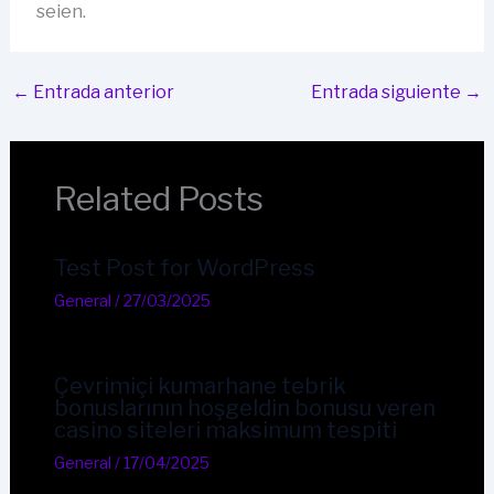
seien.
←
Entrada anterior
Entrada siguiente
→
Related Posts
Test Post for WordPress
General
/
27/03/2025
Çevrimiçi kumarhane tebrik
bonuslarının hoşgeldin bonusu veren
casino siteleri maksimum tespiti
General
/
17/04/2025