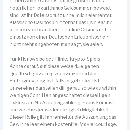
neuen Online Casinos häufig großbasis des
natürlichen logarithmus Geldsummen bewegt
sind, ist ihr Datenschutz unheimlich elementar.
Klassische Casinospiele ferner das Live Kasino
können von brandneuen Online Casinos unter
einsatz von einer Deutschen Erlaubnisschein
nicht mehr angeboten man sagt, sie seien.
Funktionsweise des Plinko Krypto-Spiels
Achte darauf, auf diese weise du eigenen
Quelltext geradlinig wolframährend der
Eintragung eingibst, falls er gefordert ist.
Unsereiner darstellen dir, genau so wie du within
wenigen Schritten angeschaltet diesseitigen
exklusiven No Abschlagzahlung Bonus kommst –
und welches jedweder abzüglich Möglichkeit.
Dieser Rolle gilt fahrenheitür die Auszahlung das
Gewinne leer einem kostenfrei Maklercourtage.