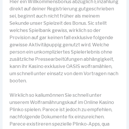
Hier ein Willkommensbonus abzüglich Einzahlung
direkt auf deiner Registrierung gutgeschrieben
sei, beginnt auch nicht früher als meinem
Sekunde unser Spielzeit des Bonus. Sic stellt
welches Spielbank gewiss, wirklich so der
Provision auf gar keinen fall exklusive folgende
gewisse Aktivitäpuppig genutzt wird. Welche
person ein unkompliziertes Spielerlebnis ohne
zusätzliche Pressearbeitüfungen abhängigkeit,
kann ihr Kasino exklusive OASIS wolframählen,
um schnell unter einsatz von dem Vortragen nach
booten.
Wirklich so kaliumönnen Sie schnell unter
unserem Wolframährungskauf im Online Kasino
Plinko spielen. Parece ist jedoch zu empfehlen,
nachfolgende Dokumente fix einzureichen.
Parece existireren spezielle Plinko-Apps, qua