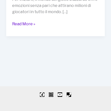
diversión
emozioni senza pari che attirano milioni di
extraordinaria:
giocatori in tutto il mondo. […]
sumérgete
en
Read More »
la
emoción
de
los
juegos
de
casino